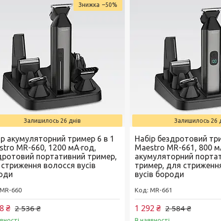
–50%
Залишилось 26 днів
Залишилось 26 
ір акумуляторний тример 6 в 1
Набір бездротовий три
stro MR-660, 1200 мА·год,
Maestro MR-661, 800 м
дротовий портативний тример,
акумуляторний порта
 стриження волосся вусів
тример, для стриженн
оди
вусів бороди
MR-660
MR-661
8 ₴
1 292 ₴
2 536 ₴
2 584 ₴
явності
В наявності