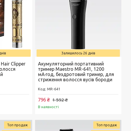
днів
Залишилось 26 днів
air Clipper
Акумуляторний портативний
волосся
тример Maestro MR-641, 1200
ий
мА·год, бездротовий тример, для
стриження волосся вусів бороди
MR-641
796 ₴
1 592 ₴
В наявності
Топ продаж
Топ продаж