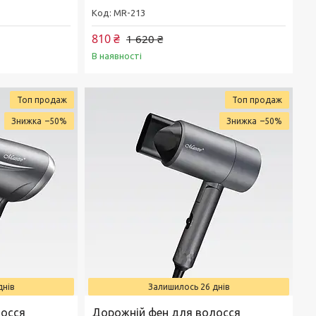
MR-213
810 ₴
1 620 ₴
В наявності
Топ продаж
Топ продаж
–50%
–50%
днів
Залишилось 26 днів
лосся
Дорожній фен для волосся