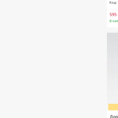
595 
В на
Дор