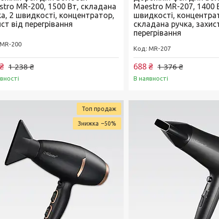
stro MR-200, 1500 Вт, складана
Maestro MR-207, 1400 В
ка, 2 швидкості, концентратор,
швидкості, концентра
ст від перегрівання
складана ручка, захис
перегрівання
MR-200
MR-207
₴
688 ₴
1 238 ₴
1 376 ₴
явності
В наявності
Топ продаж
–50%