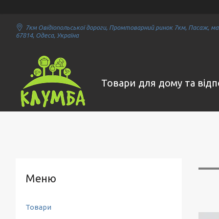
7км Овідіопольської дороги, Промтоварний ринок 7км, Пасаж, маг
67814, Одеса, Україна
Товари для дому та від
Товари