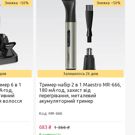
–50%
–50%
днів
Залишилось 26 днів
мер 6 в 1
Тример-набір 2 в 1 Maestro MR-666,
А·год,
180 мА·год, захист від
тивний
перегрівання, металевий
я волосся
акумуляторний тример
MR-666
683 ₴
1 366 ₴
В наявності