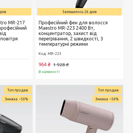
днів
Залишилось 26 днів
tro MR-217
Професійний фен для волосся
 професійний
Maestro MR-223 2400 Вт,
від
концентратор, захист від
 повітря
перегрівання, 2 швидкості, 3
температурні режими
MR-223
964 ₴
1 928 ₴
В наявності
Топ продаж
Топ продаж
–50%
–50%