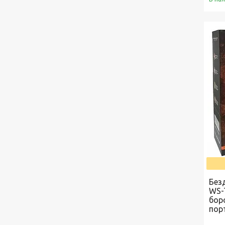
Без
WS-
бор
пор