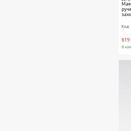
Mae
руч
захи
619 
В на