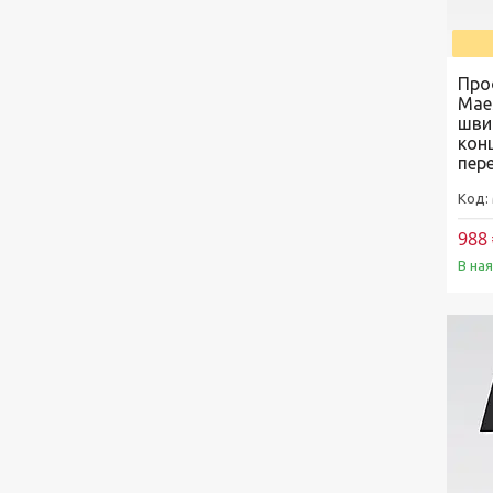
Про
Mae
шви
кон
пер
988 
В на