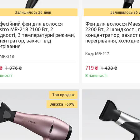
Залишилось 26 днів
Залишилось 26 
фесійний фен для волосся
Фен для волосся Maes
stro MR-218 2100 Вт, 2
2200 Вт, 2 швидкості,
дкості, 3 температурні режими,
концентратор, захист 
центратор, захист від
перегрівання, холодне
егрівання
MR-217
MR-218
₴
719 ₴
1 976 ₴
1 438 ₴
явності
В наявності
Топ продаж
–50%