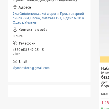
Klymba - Товари для дому та відпочинку
7км Овідіопольської дороги, Промтоварний
ринок 7км, Пасаж, магазин 193, Індекс 67814,
Одеса, Україна
Ольга
+380 (63) 349-25-15
Viber
klymbastore@gmail.com
Наб
Mae
без
для
бор
1 26
В на