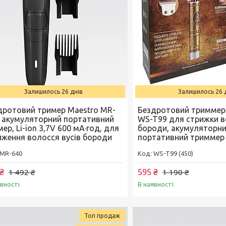
Залишилось 26 днів
Залишилось 26 
дротовий тример Maestro MR-
Бездротовий триммер H
, акумуляторний портативний
WS-T99 для стрижки 
ер, Li-ion 3,7V 600 мА·год, для
бороди, акумуляторн
иження волосся вусів бороди
портативний триммер
MR-640
WS-T99 (450)
₴
595 ₴
1 492 ₴
1 190 ₴
явності
В наявності
Топ продаж