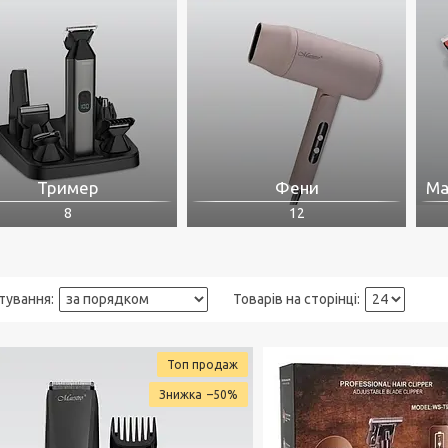
Тример
Фени
Ма
8
12
Топ продаж
–50%