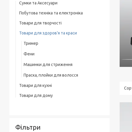
Сумки та Аксесуари
Побутова техніка та електроніка
Сумки на колесах
Товари для творчості
Ваги
Рюкзаки
Товари для здоров'я та краси
Освітлення
Термосумка
Тример
Обігрівачі
Сумка для ноутбука
Фени
Блендери
Чоловічі сумки
Машинки для стриження
М'ясорубки
Праска, плойки для волосся
Електрочайники
Товари для кухні
Кавоварки
Товари для дому
Набори кухонних ножів
Кавомолки
Товари для прибирання будинку
Каструлі, Казани
Соковитискачі
Вішалки для одягу
Гастрономічні ємності, Підноси
Тостери
Фільтри
Пательні
Міксери