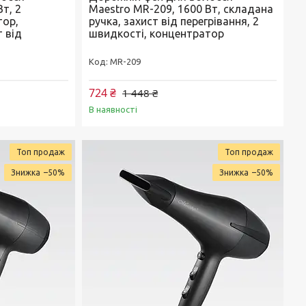
т, 2
Maestro MR-209, 1600 Вт, складана
тор,
ручка, захист від перегрівання, 2
т від
швидкості, концентратор
MR-209
724 ₴
1 448 ₴
В наявності
Топ продаж
Топ продаж
–50%
–50%