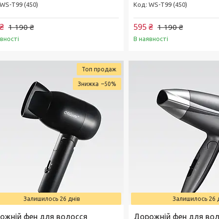
WS-T99 (450)
WS-T99 (450)
₴
595 ₴
1 190 ₴
1 190 ₴
явності
В наявності
Топ продаж
–50%
Залишилось 26 днів
Залишилось 26 
ожній фен для волосся
Дорожній фен для во