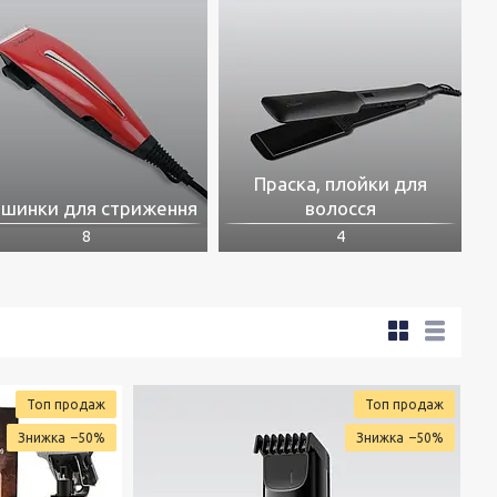
Праска, плойки для
шинки для стриження
волосся
8
4
Топ продаж
Топ продаж
–50%
–50%