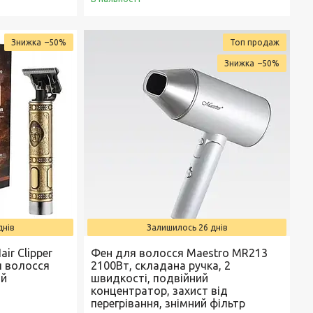
–50%
Топ продаж
–50%
днів
Залишилось 26 днів
ir Clipper
Фен для волосся Maestro MR213
я волосся
2100Вт, складана ручка, 2
ий
швидкості, подвійний
концентратор, захист від
перегрівання, знімний фільтр