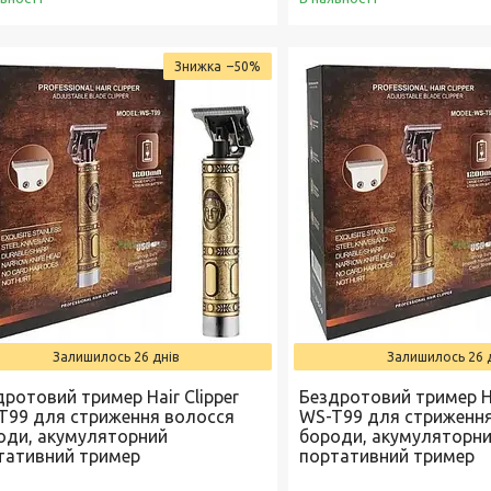
–50%
Залишилось 26 днів
Залишилось 26 
дротовий тример Hair Clipper
Бездротовий тример Ha
T99 для стриження волосся
WS-T99 для стриженн
оди, акумуляторний
бороди, акумуляторн
тативний тример
портативний тример