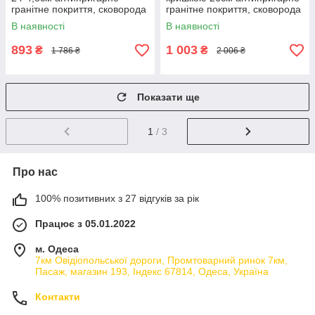
гранітне покриття, сковорода
гранітне покриття, сковорода
універсальна для
кухонна універсальна
В наявності
В наявності
приготування.
893
1 003
₴
₴
1 786 ₴
2 006 ₴
Показати ще
1
/ 3
Про нас
100% позитивних з 27 відгуків за рік
Працює з 05.01.2022
м. Одеса
7км Овідіопольської дороги, Промтоварний ринок 7км,
Пасаж, магазин 193, Індекс 67814, Одеса, Україна
Контакти