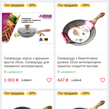
Топ продажів
–50%
Топ продажів
–50%
Сковорода чорна з кришкою
Сковорода з бакелітовою
кругла 26см, Сковорода для
ручкою 22см антипригарне
смаження антипригарне
гранітне покриття матове,
гранітне покриття матове
сковорода для приготування.
В наявності
В наявності
1 003
647
₴
₴
2 006 ₴
1 294 ₴
Топ продажів
–50%
Топ продажів
–50%