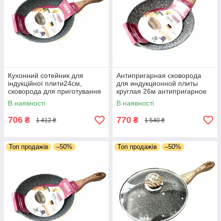
Кухонний сотейник для
Антипригарная сковорода
індукційної плити24см,
для индукционной плиты
сковорода для приготування
круглая 26м антипригарное
на будь-якій плиті
гранитное покрытие матовое
В наявності
В наявності
антипригарне покриття
706
770
₴
₴
1 412 ₴
1 540 ₴
Топ продажів
–50%
Топ продажів
–50%