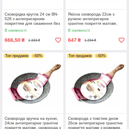
Сковорідка кругла 24 см BN-
Якісна сковорода 22см з
528 з антипригарним
ручкою антипригарне
покриттям для смаження без
гранітне покриття матове,
кришки, Сковорода для
сковорода для всіх плит
В наявності
В наявності
млинців
666,50
647
₴
₴
1 333 ₴
1 294 ₴
Топ продажів
–50%
Топ продажів
–50%
Сковорода зручна на кухню,
Сковорода з товстим дном
24см антипригарне гранітне
26см антипригарне гранєтне
покриття матове, сковорода з
покриття матове з рожевим,