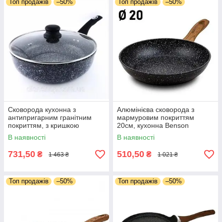
Топ продажів
–50%
Топ продажів
–50%
Сковорода кухонна з
Алюмінієва сковорода з
антипригарним гранітним
мармуровим покриттям
покриттям, з кришкою
20см, кухонна Benson
24*7см, глибока
сковорода з антипригарним
В наявності
В наявності
сковорідка кругла
покриттям
731,50
510,50
₴
₴
1 463 ₴
1 021 ₴
Топ продажів
–50%
Топ продажів
–50%