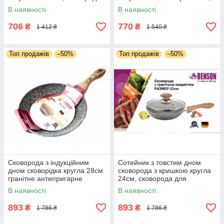
бакелітовою ручкою
сковорода для приготування
В наявності
В наявності
706
770
₴
₴
1 412 ₴
1 540 ₴
Топ продажів
–50%
Топ продажів
–50%
Сковорода з індукційним
Сотейник з товстим дном
дном сковорідка кругла 28см
сковорода з кришкою кругла
гранітне антипригарне
24см, сковорода для
покриття, кухонний сотейник
приготування
В наявності
В наявності
антипригарного покриття
893
893
₴
₴
1 786 ₴
1 786 ₴