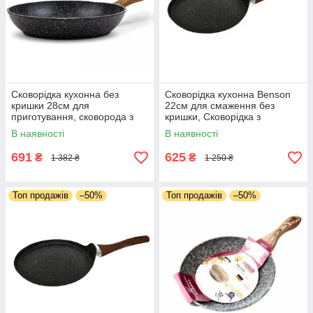
Сковорідка кухонна без
Сковорідка кухонна Benson
кришки 28см для
22см для смаження без
приготування, сковорода з
кришки, Сковорідка з
бакелітовою ручкою
антипригарним
В наявності
В наявності
мармуровим покриттям
покриттям для млинців
691
625
₴
₴
1 382 ₴
1 250 ₴
Топ продажів
–50%
Топ продажів
–50%