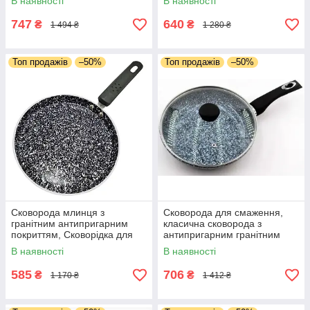
В наявності
В наявності
кухонна
ручкою
747
640
₴
₴
1 494 ₴
1 280 ₴
Топ продажів
–50%
Топ продажів
–50%
Сковорода млинця з
Сковорода для смаження,
гранітним антипригарним
класична сковорода з
покриттям, Сковорідка для
антипригарним гранітним
млинців 20 см для всіх видів
покриттям з кришкою
В наявності
В наявності
плит
22*5.5см
585
706
₴
₴
1 170 ₴
1 412 ₴