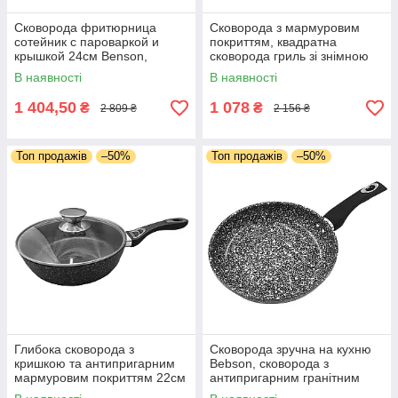
Сковорода фритюрница
Сковорода з мармуровим
сотейник с пароваркой и
покриттям, квадратна
крышкой 24см Benson,
сковорода гриль зі знімною
Сковорода с сеткой для
ручкою та кришкою 28см
В наявності
В наявності
фритюра в дом.
Benson
1 404,50
1 078
₴
₴
2 809 ₴
2 156 ₴
Топ продажів
–50%
Топ продажів
–50%
Глибока сковорода з
Сковорода зручна на кухню
кришкою та антипригарним
Bebson, сковорода з
мармуровим покриттям 22см
антипригарним гранітним
Benson, глибока сковорода
покриттям та бакелітовою