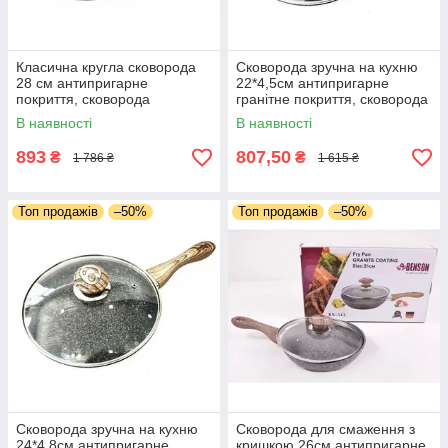
Класична кругла сковорода
Сковорода зручна на кухню
28 см антипригарне
22*4,5см антипригарне
покриття, сковорода
гранітне покриття, сковорода
універсальна для всіх видів
універсальна для
В наявності
В наявності
плит.
приготування.
893
807,50
₴
₴
1 786 ₴
1 615 ₴
Топ продажів
–50%
Топ продажів
–50%
Сковорода зручна на кухню
Сковорода для смаження з
24*4,8см антипригарне
кришкою 26см антипригарне