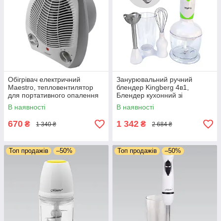
Обігрівач електричний
Занурювальний ручний
Maestro, тепловентилятор
блендер Kingberg 4в1,
для портативного опалення
Блендер кухонний зі
приміщення, дуйчик 2000 Вт
склянкою 600W 2 швидкості
В наявності
В наявності
670
1 342
₴
₴
1 340 ₴
2 684 ₴
Топ продажів
–50%
Топ продажів
–50%