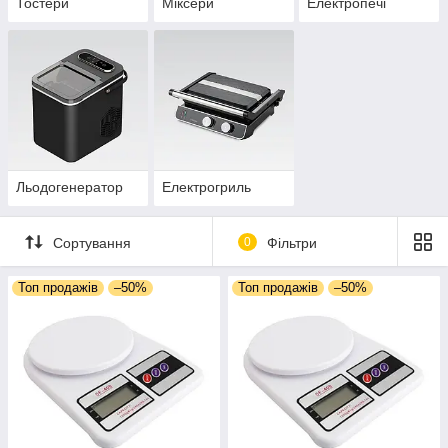
Тостери
Міксери
Електропечі
Льодогенератор
Електрогриль
Сортування
0
Фільтри
Топ продажів
–50%
Топ продажів
–50%