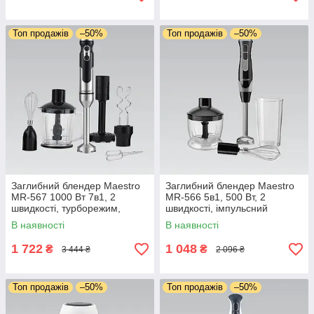
Топ продажів
–50%
Топ продажів
–50%
Заглибний блендер Maestro
Заглибний блендер Maestro
MR-567 1000 Вт 7в1, 2
MR-566 5в1, 500 Вт, 2
швидкості, турборежим,
швидкості, імпульсний
чопер 900 мл, насадка для
режим, мірна склянка 600
В наявності
В наявності
пюре, віночок, 2 насадки
мл, подрібнювач, віночок
міксер
1 722
1 048
₴
₴
3 444 ₴
2 096 ₴
Топ продажів
–50%
Топ продажів
–50%