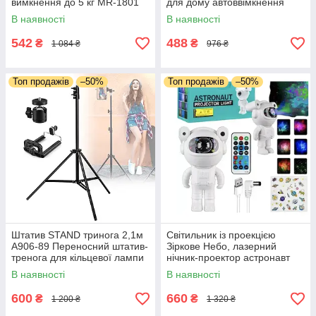
вимкнення до 5 кг MR-1801
для дому автоввімкнення
для дому з індикатором
якісні
В наявності
В наявності
заряджання
542
488
₴
₴
1 084 ₴
976 ₴
Топ продажів
–50%
Топ продажів
–50%
Штатив STAND тринога 2,1м
Світильник із проекцією
А906-89 Переносний штатив-
Зіркове Небо, лазерний
тренога для кільцевої лампи
нічник-проектор астронавт
Тренога для телефону
дитячий нічний світильник
В наявності
В наявності
600
660
₴
₴
1 200 ₴
1 320 ₴