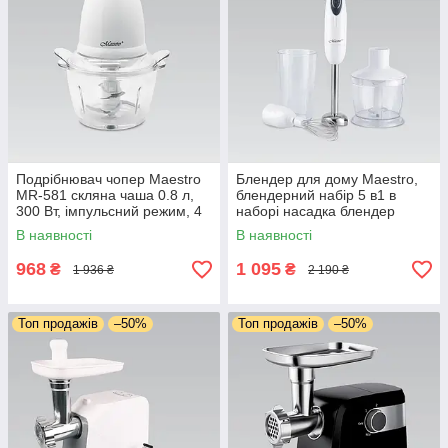
Подрібнювач чопер Maestro
Блендер для дому Maestro,
MR-581 скляна чаша 0.8 л,
блендерний набір 5 в1 в
300 Вт, імпульсний режим, 4
наборі насадка блендер
ножі з неіржавкої сталі, для
занурювальний віночок для
В наявності
В наявності
м'яса та овочів
збивання
968
1 095
₴
₴
1 936 ₴
2 190 ₴
Топ продажів
–50%
Топ продажів
–50%