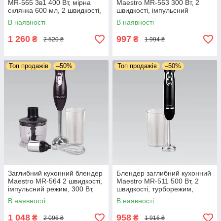
MR-565 3в1 400 Вт, мірна
Maestro MR-563 300 Вт, 2
склянка 600 мл, 2 швидкості,
швидкості, імпульсний
імпульсний режим, віночок,
режим, мірна склянка 600
В наявності
В наявності
подрібнювач
мл, віночок, подрібнювач
1 260
997
₴
₴
2 520 ₴
1 994 ₴
Топ продажів
–50%
Топ продажів
–50%
Заглибний кухонний блендер
Блендер заглибний кухонний
Maestro MR-564 2 швидкості,
Maestro MR-511 500 Вт, 2
імпульсний режим, 300 Вт,
швидкості, турборежим,
мірна склянка 600 мл,
мірна склянка 600 мл, ножі з
В наявності
В наявності
подрібнювач, віночок
неіржавкої сталі
1 048
958
₴
₴
2 096 ₴
1 916 ₴