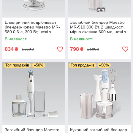
Електричний подрібнювач
Заглибний блендер Maestro
блендер-чопер Maestro MR-
MR-510 300 Вт, 2 швидкості,
580 0.6 л, 300 Вт, ножі з
мірна склянка 600 мл, ножі з
неіржавкої сталі, імпульсний
неіржавкої сталі, кухонний
В наявності
В наявності
режим, для м'яса й овочів
блендер для дому
834
798
₴
₴
1 668 ₴
1 596 ₴
Топ продажів
–50%
Топ продажів
–50%
Заглибний блендер Maestro
Кухонний заглибний блендер