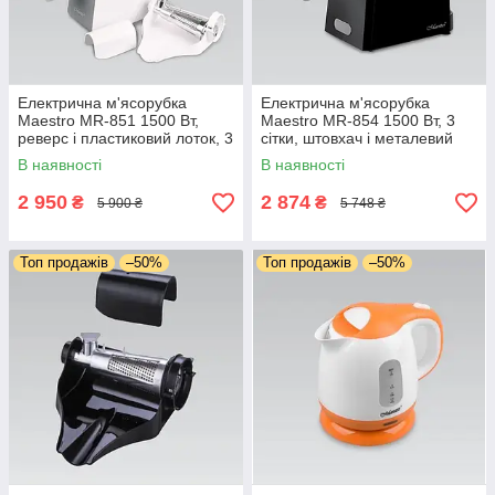
Електрична м'ясорубка
Електрична м'ясорубка
Maestro MR-851 1500 Вт,
Maestro MR-854 1500 Вт, 3
реверс і пластиковий лоток, 3
сітки, штовхач і металевий
сітки, набір насадок для
лоток, з функцією реверс і
В наявності
В наявності
фаршу, соку, ковбас
насадками для ковбас
2 950
2 874
₴
₴
5 900 ₴
5 748 ₴
Топ продажів
–50%
Топ продажів
–50%