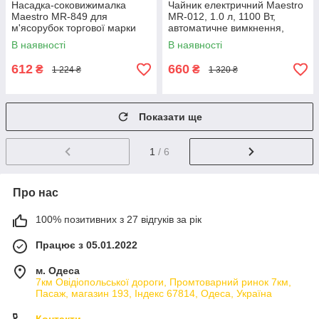
Насадка-соковижималка
Чайник електричний Maestro
Maestro MR-849 для
MR-012, 1.0 л, 1100 Вт,
м'ясорубок торгової марки
автоматичне вимкнення,
маестро, сумісна з моделями
прихований нагрівач
В наявності
В наявності
МР-850, 851, 854, 855
612
660
₴
₴
1 224 ₴
1 320 ₴
Показати ще
1
/ 6
Про нас
100% позитивних з 27 відгуків за рік
Працює з 05.01.2022
м. Одеса
7км Овідіопольської дороги, Промтоварний ринок 7км,
Пасаж, магазин 193, Індекс 67814, Одеса, Україна