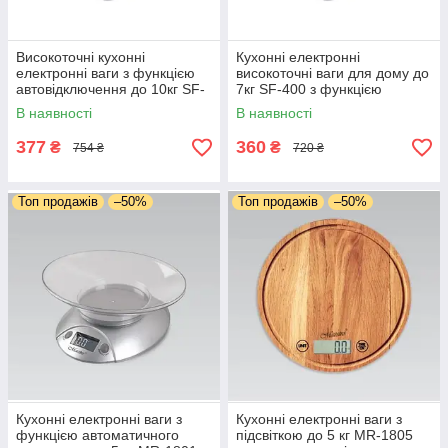
Високоточні кухонні
Кухонні електронні
електронні ваги з функцією
високоточні ваги для дому до
автовідключення до 10кг SF-
7кг SF-400 з функцією
400 для дому
автовідключення
В наявності
В наявності
377
360
₴
₴
754 ₴
720 ₴
Топ продажів
–50%
Топ продажів
–50%
Кухонні електронні ваги з
Кухонні електронні ваги з
функцією автоматичного
підсвіткою до 5 кг MR-1805