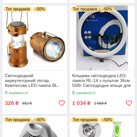
Топ продажів
–50%
Топ продажів
–50%
Світлодіодний
Кільцева світлодіодна LED-
акумуляторний ліхтар,
лампа RL-14 з пультом 36см
Кемпінгова LED-лампа BL-
55Вт Світлодіодне кільце для
5800T з функцією POWER
селфі
В наявності
В наявності
BANK для туризму
326
1 034
₴
₴
652 ₴
2 068 ₴
Топ продажів
–50%
Топ продажів
–50%