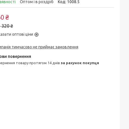
аявності
Оптом і в роздріб
Код:
1008.5
0 ₴
 320 ₴
азати оптові ціни
мпанія тимчасово не приймає замовлення
овернення товару протягом 14 днів
за рахунок покупця