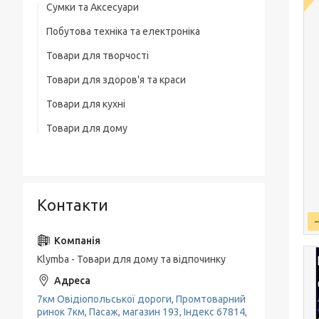
Сумки та Аксесуари
Побутова техніка та електроніка
Сумки на колесах
Товари для творчості
Ваги
Рюкзаки
Товари для здоров'я та краси
Освітлення
Термосумка
Товари для кухні
Тример
Обігрівачі
Сумка для ноутбука
Товари для дому
Набори кухонних ножів
Фени
Блендери
Чоловічі сумки
Товари для прибирання будинку
Каструлі, Казани
Машинки для стриження
М'ясорубки
Вішалки для одягу
Гастрономічні ємності, Підноси
Праска, плойки для волосся
Електрочайники
Контакти
Пательні
Кавоварки
Миски, Друшляк, Кухонні ковші
Кавомолки
Чайники, Заварники
Klymba - Товари для дому та відпочинку
Соковитискачі
Кухонне приладдя
Тостери
7км Овідіопольської дороги, Промтоварний
Кава-брейк
ринок 7км, Пасаж, магазин 193, Індекс 67814,
Міксери