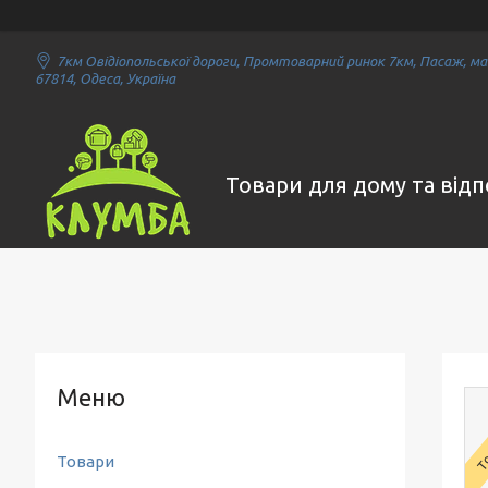
7км Овідіопольської дороги, Промтоварний ринок 7км, Пасаж, маг
67814, Одеса, Україна
Товари для дому та від
То
Товари