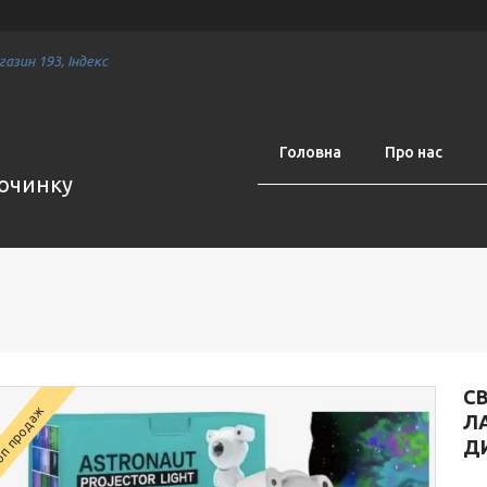
азин 193, Індекс
Головна
Про нас
починку
СВ
п продаж
Л
Д