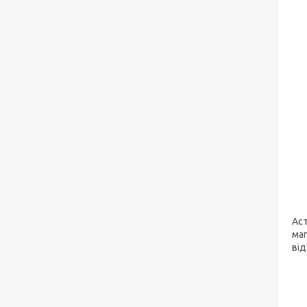
Аст
маг
від