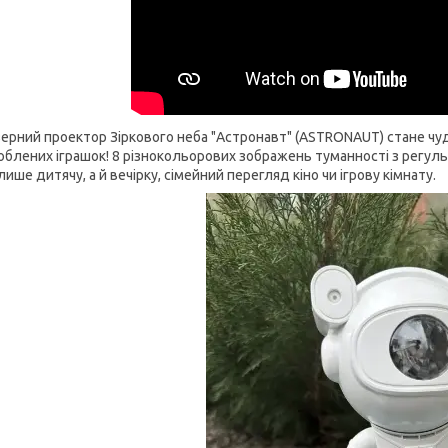
ерний проектор Зіркового неба "Астронавт" (ASTRONAUT) стане чуд
блених іграшок! 8 різнокольорових зображень туманності з регул
лише дитячу, а й вечірку, сімейний перегляд кіно чи ігрову кімнату.