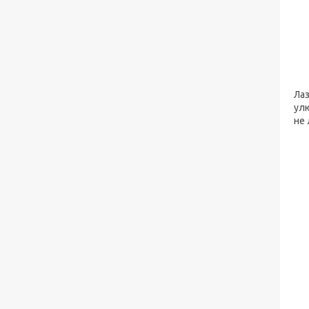
Лаз
улю
не 