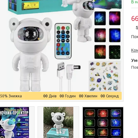
В н
66
1
Пок
Ко
п
0
0
0
0
0
0
0
0
–50%
Днів
Годин
Хвилин
Секунд