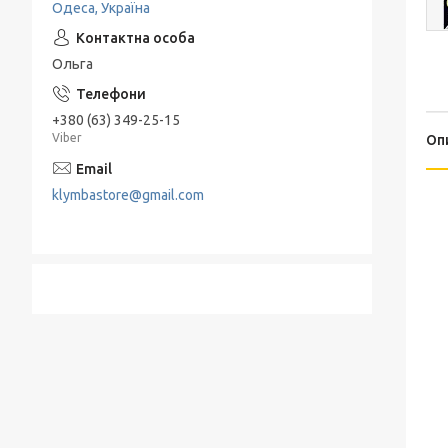
Одеса, Україна
Подрібнювачі та Терки
Електропечі
Набори для спецій
Льодогенератор
Ольга
Термоси
Електрогриль
+380 (63) 349-25-15
Барбекю и гриль
Viber
Оп
Хлебница
klymbastore@gmail.com