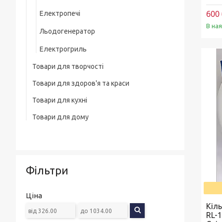
600 
Електропечі
В на
Льодогенератор
Електрогриль
Товари для творчості
Товари для здоров'я та краси
Товари для кухні
Тример
Товари для дому
Набори кухонних ножів
Фени
Товари для прибирання будинку
Каструлі, Казани
Машинки для стриження
Вішалки для одягу
Гастрономічні ємності, Підноси
Праска, плойки для волосся
Фільтри
Пательні
Миски, Друшляк, Кухонні ковші
Ціна
Кіл
Чайники, Заварники
RL-