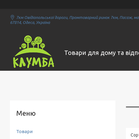
7км Овідіопольської дороги, Промтоварний ринок 7км, Пасаж, маг
67814, Одеса, Україна
Товари для дому та від
Товари