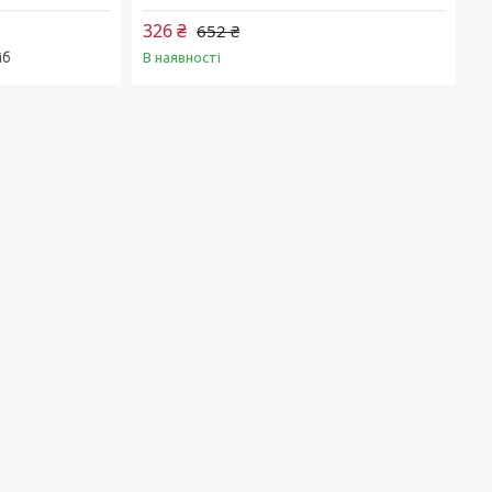
326 ₴
652 ₴
В наявності
іб