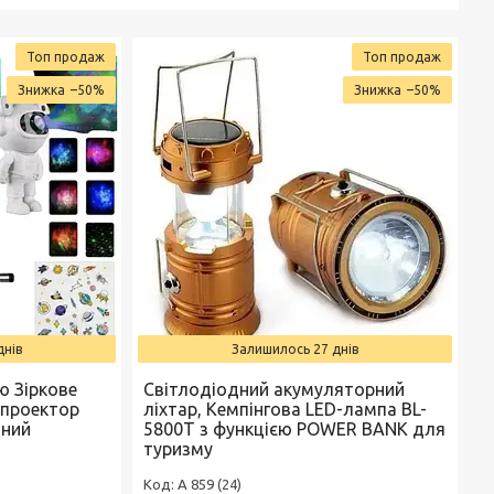
Топ продаж
Топ продаж
–50%
–50%
днів
Залишилось 27 днів
ю Зіркове
Світлодіодний акумуляторний
-проектор
ліхтар, Кемпінгова LED-лампа BL-
чний
5800T з функцією POWER BANK для
туризму
A 859 (24)