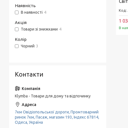
Сві
Кухонне приладдя
Наявність
Кава-брейк
В наявності
4
1 03
Подрібнювачі та Терки
Акція
В на
Товари зі знижками
4
Набори для спецій
Колір
Термоси
Чорний
3
Барбекю и гриль
Хлебница
Контакти
Klymba - Товари для дому та відпочинку
7км Овідіопольської дороги, Промтоварний
ринок 7км, Пасаж, магазин 193, Індекс 67814,
Одеса, Україна