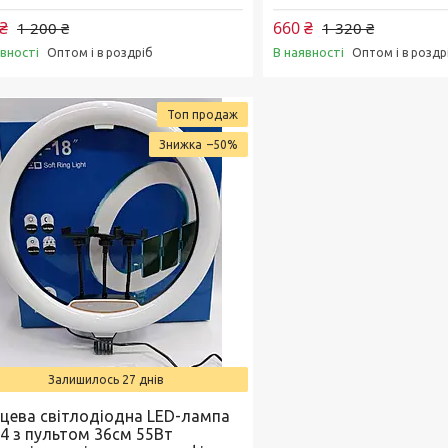
₴
660 ₴
1 200 ₴
1 320 ₴
явності
В наявності
Оптом і в роздріб
Оптом і в роздр
Топ продаж
–50%
Залишилось 27 днів
ьцева світлодіодна LED-лампа
14 з пультом 36см 55Вт