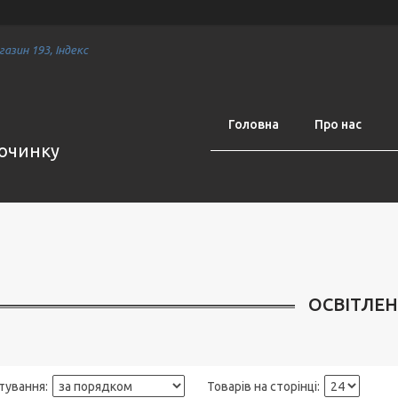
азин 193, Індекс
Головна
Про нас
починку
ОСВІТЛЕ