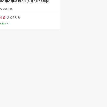
тлодіодне кільце для селфі
A 905 (15)
4 ₴
2 068 ₴
явності