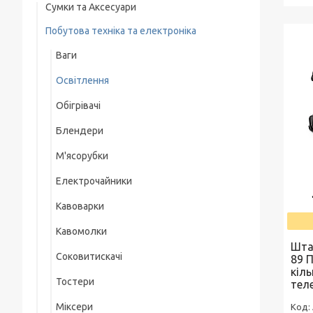
Сумки та Аксесуари
Побутова техніка та електроніка
Сумки на колесах
Ваги
Рюкзаки
Освітлення
Термосумка
Обігрівачі
Сумка для ноутбука
Блендери
Чоловічі сумки
М'ясорубки
Електрочайники
Кавоварки
Кавомолки
Шта
Соковитискачі
89 
кіл
Тостери
тел
Міксери