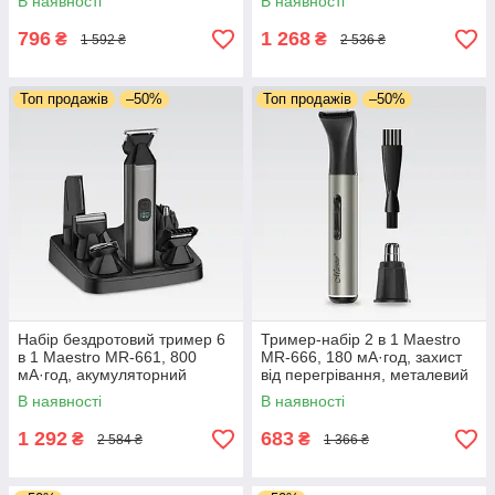
В наявності
В наявності
волосся вусів бороди
стриження волосся вусів
бороди
796
1 268
₴
₴
1 592 ₴
2 536 ₴
Топ продажів
–50%
Топ продажів
–50%
Набір бездротовий тример 6
Тример-набір 2 в 1 Maestro
в 1 Maestro MR-661, 800
MR-666, 180 мА·год, захист
мА·год, акумуляторний
від перегрівання, металевий
портативний тример, для
акумуляторний тример
В наявності
В наявності
стриження волосся вусів
бороди
1 292
683
₴
₴
2 584 ₴
1 366 ₴