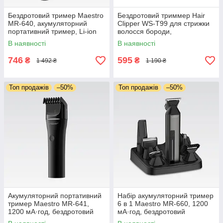
Бездротовий тример Maestro
Бездротовий триммер Hair
MR-640, акумуляторний
Clipper WS-T99 для стрижки
портативний тример, Li-ion
волосся бороди,
3,7V 600 мА·год, для
акумуляторний портативний
В наявності
В наявності
стриження волосся вусів
триммер
бороди
746
595
₴
₴
1 492 ₴
1 190 ₴
Топ продажів
–50%
Топ продажів
–50%
Акумуляторний портативний
Набір акумуляторний тример
тример Maestro MR-641,
6 в 1 Maestro MR-660, 1200
1200 мА·год, бездротовий
мА·год, бездротовий
тример, для стриження
портативний тример, для