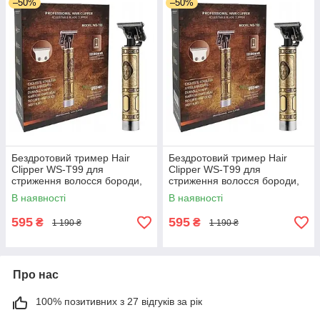
–50%
–50%
Бездротовий тример Hair
Бездротовий тример Hair
Clipper WS-T99 для
Clipper WS-T99 для
стриження волосся бороди,
стриження волосся бороди,
акумуляторний портативний
акумуляторний портативний
В наявності
В наявності
тример
тример
595
595
₴
₴
1 190 ₴
1 190 ₴
Про нас
100% позитивних з 27 відгуків за рік