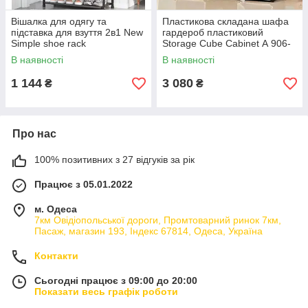
Вішалка для одягу та
Пластикова складана шафа
підставка для взуття 2в1 New
гардероб пластиковий
Simple shoe rack
Storage Cube Cabinet А 906-
(145х78x28см) з полицями та
42 Чорний
В наявності
В наявності
гачками
1 144
3 080
₴
₴
Про нас
100% позитивних з 27 відгуків за рік
Працює з 05.01.2022
м. Одеса
7км Овідіопольської дороги, Промтоварний ринок 7км,
Пасаж, магазин 193, Індекс 67814, Одеса, Україна
Контакти
Сьогодні працює з 09:00 до 20:00
Показати весь графік роботи