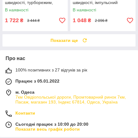
швидкості, турборежим,
швидкості, імпульсний
чопер 900 мл, насадка для
режим, мірна склянка 600
В наявності
В наявності
пюре, віночок, 2 насадки
мл, подрібнювач, віночок
міксер
1 722
1 048
₴
₴
3 444 ₴
2 096 ₴
Показати ще
Про нас
100% позитивних з 27 відгуків за рік
Працює з 05.01.2022
м. Одеса
7км Овідіопольської дороги, Промтоварний ринок 7км,
Пасаж, магазин 193, Індекс 67814, Одеса, Україна
Контакти
Сьогодні працює з 10:00 до 20:00
Показати весь графік роботи