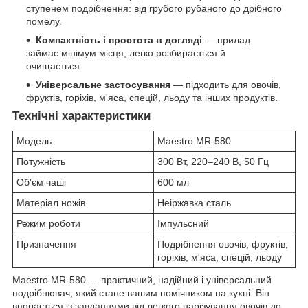
ступенем подрібнення: від грубого рубаного до дрібного
помелу.
Компактність і простота в догляді
— прилад
займає мінімум місця, легко розбирається й
очищається.
Універсальне застосування
— підходить для овочів,
фруктів, горіхів, м'яса, спецій, льоду та інших продуктів.
Технічні характеристики
Модель
Maestro MR-580
Потужність
300 Вт, 220–240 В, 50 Гц
Об'єм чаші
600 мл
Матеріал ножів
Неіржавка сталь
Режим роботи
Імпульсний
Призначення
Подрібнення овочів, фруктів,
горіхів, м'яса, спецій, льоду
Maestro MR-580 — практичний, надійний і універсальний
подрібнювач, який стане вашим помічником на кухні. Він
впорається із завданнями від легкого нарізування овочів до