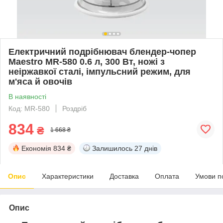
Електричний подрібнювач блендер-чопер
Maestro MR-580 0.6 л, 300 Вт, ножі з
неіржавкої сталі, імпульсний режим, для
м'яса й овочів
В наявності
Код: MR-580
Роздріб
834
₴
1 668 ₴
Економія
834 ₴
Залишилось
27 днів
Опис
Характеристики
Доставка
Оплата
Умови п
Опис