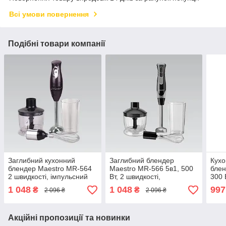
Всі умови повернення
Подібні товари компанії
Заглибний кухонний
Заглибний блендер
Кухо
блендер Maestro MR-564
Maestro MR-566 5в1, 500
блен
2 швидкості, імпульсний
Вт, 2 швидкості,
300 
режим, 300 Вт, мірна
імпульсний режим, мірна
імпу
1 048
1 048
997
₴
₴
2 096 ₴
2 096 ₴
склянка 600 мл,
склянка 600 мл,
скля
подрібнювач, віночок
подрібнювач, віночок
подр
Акційні пропозиції та новинки