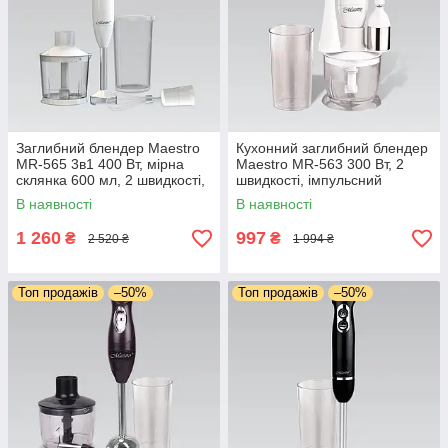
Заглибний блендер Maestro
Кухонний заглибний блендер
MR-565 3в1 400 Вт, мірна
Maestro MR-563 300 Вт, 2
склянка 600 мл, 2 швидкості,
швидкості, імпульсний
імпульсний режим, віночок,
режим, мірна склянка 600
В наявності
В наявності
подрібнювач
мл, віночок, подрібнювач
1 260
997
₴
₴
2 520 ₴
1 994 ₴
Топ продажів
–50%
Топ продажів
–50%