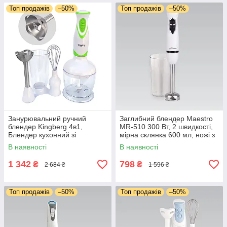
Топ продажів
–50%
Топ продажів
–50%
Занурювальний ручний
Заглибний блендер Maestro
блендер Kingberg 4в1,
MR-510 300 Вт, 2 швидкості,
Блендер кухонний зі
мірна склянка 600 мл, ножі з
склянкою 600W 2 швидкості
неіржавкої сталі, кухонний
В наявності
В наявності
блендер для дому
1 342
798
₴
₴
2 684 ₴
1 596 ₴
Топ продажів
–50%
Топ продажів
–50%