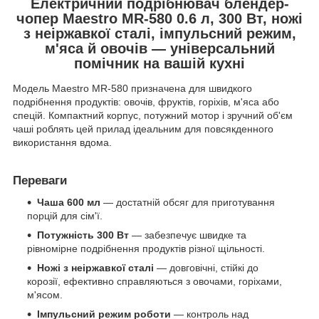
Електричний подрібнювач блендер-
чопер Maestro MR-580 0.6 л, 300 Вт, ножі
з неіржавкої сталі, імпульсний режим,
м'яса й овочів — універсальний
помічник на вашій кухні
Модель Maestro MR-580 призначена для швидкого
подрібнення продуктів: овочів, фруктів, горіхів, м'яса або
спецій. Компактний корпус, потужний мотор і зручний об'єм
чаші роблять цей прилад ідеальним для повсякденного
використання вдома.
Переваги
Чаша 600 мл
— достатній обсяг для приготування
порцій для сім'ї.
Потужність 300 Вт
— забезпечує швидке та
рівномірне подрібнення продуктів різної щільності.
Ножі з неіржавкої сталі
— довговічні, стійкі до
корозії, ефективно справляються з овочами, горіхами,
м'ясом.
Імпульсний режим роботи
— контроль над