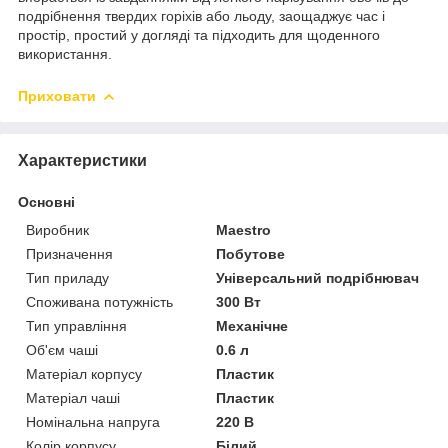
подрібнення твердих горіхів або льоду, заощаджує час і
простір, простий у догляді та підходить для щоденного
використання.
Приховати
Характеристики
Основні
Виробник
Maestro
Призначення
Побутове
Тип приладу
Універсальний подрібнювач
Споживана потужність
300 Вт
Тип управління
Механічне
Об'єм чаші
0.6 л
Матеріал корпусу
Пластик
Матеріал чаші
Пластик
Номінальна напруга
220 В
Колір корпусу
Білий