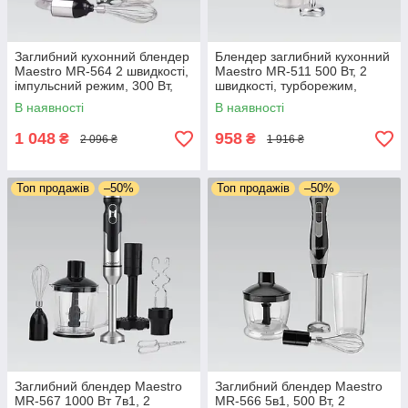
Заглибний кухонний блендер
Блендер заглибний кухонний
Maestro MR-564 2 швидкості,
Maestro MR-511 500 Вт, 2
імпульсний режим, 300 Вт,
швидкості, турборежим,
мірна склянка 600 мл,
мірна склянка 600 мл, ножі з
В наявності
В наявності
подрібнювач, віночок
неіржавкої сталі
1 048
958
₴
₴
2 096 ₴
1 916 ₴
Топ продажів
–50%
Топ продажів
–50%
Заглибний блендер Maestro
Заглибний блендер Maestro
MR-567 1000 Вт 7в1, 2
MR-566 5в1, 500 Вт, 2