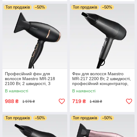
Топ продажів
–50%
Топ продажів
–50%
Професійний фен для
Фен для волосся Maestro
волосся Maestro MR-218
MR-217 2200 Вт, 2 швидкості,
2100 Вт, 2 швидкості, 3
професійний концентратор,
температурні режими,
захист від перегрівання,
В наявності
В наявності
концентратор, захист від
холодне повітря
перегрівання
988
719
₴
₴
1 976 ₴
1 438 ₴
Топ продажів
–50%
Топ продажів
–50%