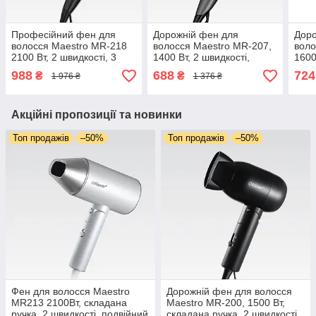
Професійний фен для
Дорожній фен для
Доро
волосся Maestro MR-218
волосся Maestro MR-207,
воло
2100 Вт, 2 швидкості, 3
1400 Вт, 2 швидкості,
1600
температурні режими,
концентратор, складана
захи
988
688
724
₴
₴
1 976 ₴
1 376 ₴
концентратор, захист від
ручка, захист від
швид
перегрівання
перегрівання
Акційні пропозиції та новинки
Топ продажів
–50%
Топ продажів
–50%
Фен для волосся Maestro
Дорожній фен для волосся
MR213 2100Вт, складана
Maestro MR-200, 1500 Вт,
ручка, 2 швидкості, подвійний
складана ручка, 2 швидкості,