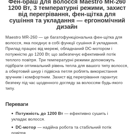
Фен-браш для волосся Maestro MR-260
1200 Вт, 3 температурні режими, захист
від перегрівання, фен-щітка для
сушіння та укладання — ергономічний
дизайн
Maestro MR-260 — це багатофункціональна фен-щітка для
волосся, яка поєднує в собі функції сушіння й укладання.
Прилад працює від мережі, обладнаний DC-мотором і
потужністю до 1200 Вт, що забезпечує ефективний потік
теплого повітря. Три температурні режими допоможуть
підібрати оптимальний рівень тепла для вашого типу волосся,
а обертовий шнур і підвісна петля роблять використання
зручним і комфортним. Захист від перегрівання гарантує
безпеку під час щоденного догляду за волоссям будь-якого
типу.
Переваги
Потужність до 1200 Вт
— ефективно сушить і
укладає волосся.
DC-мотор
— надійна робота та стабільний потік
повітря.