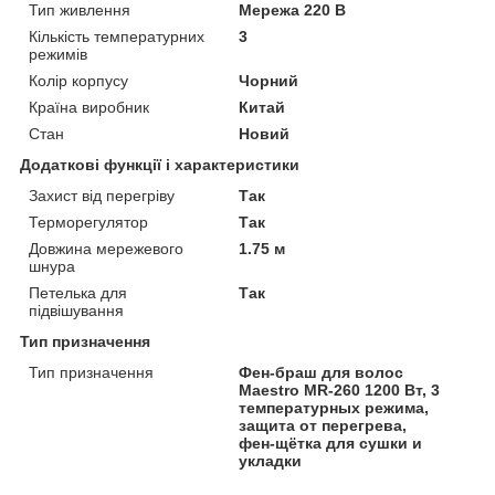
Тип живлення
Мережа 220 В
Кількість температурних
3
режимів
Колір корпусу
Чорний
Країна виробник
Китай
Стан
Новий
Додаткові функції і характеристики
Захист від перегріву
Так
Терморегулятор
Так
Довжина мережевого
1.75 м
шнура
Петелька для
Так
підвішування
Тип призначення
Тип призначення
Фен-браш для волос
Maestro MR-260 1200 Вт, 3
температурных режима,
защита от перегрева,
фен‑щётка для сушки и
укладки