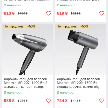
концентратор, захист від
концентратор, захист від
В наявності
В наявності
перегрівання, знімний фільтр
перегрівання
810
619
₴
₴
1 620 ₴
1 238 ₴
Топ продажів
–50%
Топ продажів
–50%
Дорожній фен для волосся
Дорожній фен для волосся
Maestro MR-207, 1400 Вт, 2
Maestro MR-209, 1600 Вт,
швидкості, концентратор,
складана ручка, захист від
складана ручка, захист від
перегрівання, 2 швидкості,
В наявності
В наявності
перегрівання
концентратор
688
724
₴
₴
1 376 ₴
1 448 ₴