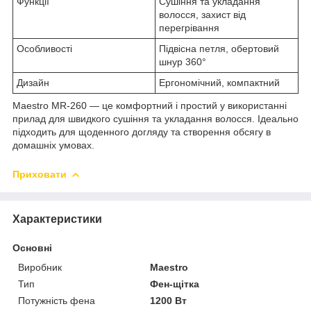
Функції
Сушіння та укладання
волосся, захист від
перегрівання
Особливості
Підвісна петля, обертовий
шнур 360°
Дизайн
Ергономічний, компактний
Maestro MR-260 — це комфортний і простий у використанні
прилад для швидкого сушіння та укладання волосся. Ідеально
підходить для щоденного догляду та створення обсягу в
домашніх умовах.
Приховати
Характеристики
Основні
Виробник
Maestro
Тип
Фен-щітка
Потужність фена
1200 Вт