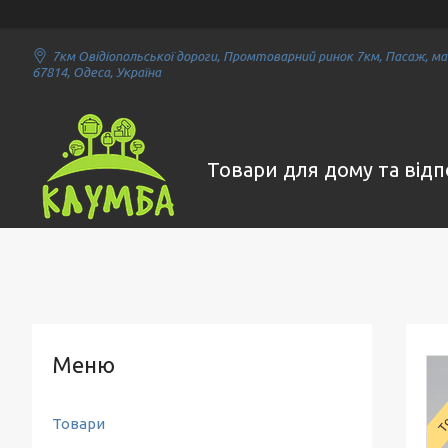
7км Овідіопольської дороги, Промтоварний ринок 7км, Пасаж, маг
67814, Одеса, Україна
Товари для дому та від
То
Товари