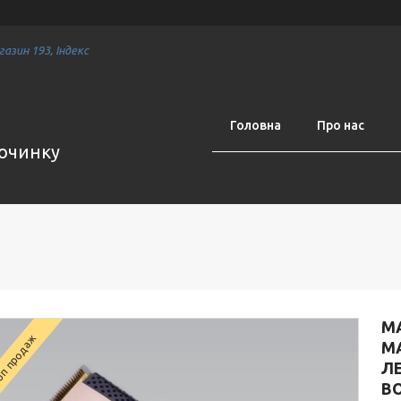
азин 193, Індекс
Головна
Про нас
починку
М
п продаж
MA
ЛЕ
ВО