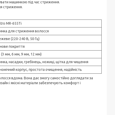
увати машинкою під час стриження.
ля стриження.
tro MR-655Ti
нка для стриження волосся
жеве (220-240 В, 50 Гц)
нове покриття
 (3 мм, 6 мм, 9 мм, 12 мм)
нка, насадки, гребінець, ножиці, щітка для чищення
номічний корпус, простота очищення, надійність
лосся вдома. Вона дає змогу самостійно доглядати за
зайн і якісні матеріали забезпечують комфорт і