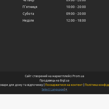
Четвер
09:00
20:00
Пʼятниця
10:00
20:00
Субота
09:00
20:00
Неділя
12:00
18:00
Сайт створений на маркетплейсі
Prom.ua
Продавець на Bigl.ua
Klymba - Товари для дому та відпочинку |
Поскаржитися на контент
|
Політика конфід
Select Language
▼