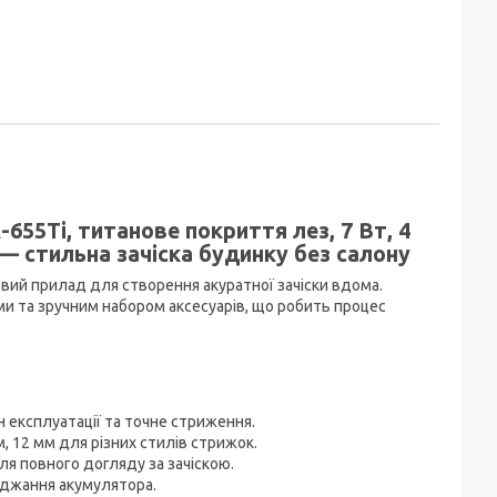
55Ti, титанове покриття лез, 7 Вт, 4
 — стильна зачіска будинку без салону
ий прилад для створення акуратної зачіски вдома.
и та зручним набором аксесуарів, що робить процес
 експлуатації та точне стриження.
, 12 мм для різних стилів стрижок.
ля повного догляду за зачіскою.
яджання акумулятора.