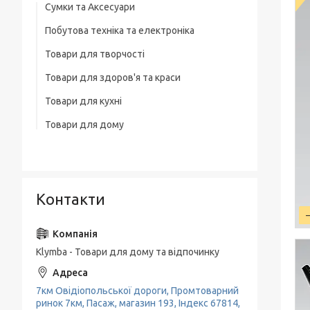
Сумки та Аксесуари
Побутова техніка та електроніка
Сумки на колесах
Товари для творчості
Ваги
Рюкзаки
Товари для здоров'я та краси
Освітлення
Термосумка
Товари для кухні
Тример
Обігрівачі
Сумка для ноутбука
Товари для дому
Набори кухонних ножів
Фени
Блендери
Чоловічі сумки
Товари для прибирання будинку
Каструлі, Казани
Машинки для стриження
М'ясорубки
Вішалки для одягу
Гастрономічні ємності, Підноси
Праска, плойки для волосся
Електрочайники
Контакти
Пательні
Кавоварки
Миски, Друшляк, Кухонні ковші
Кавомолки
Чайники, Заварники
Klymba - Товари для дому та відпочинку
Соковитискачі
Кухонне приладдя
Тостери
7км Овідіопольської дороги, Промтоварний
Кава-брейк
ринок 7км, Пасаж, магазин 193, Індекс 67814,
Міксери