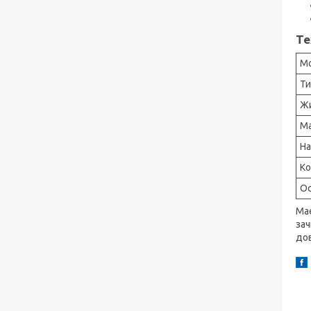
Те
М
Ти
Ж
Ма
На
Ко
Ос
Mae
зач
дов