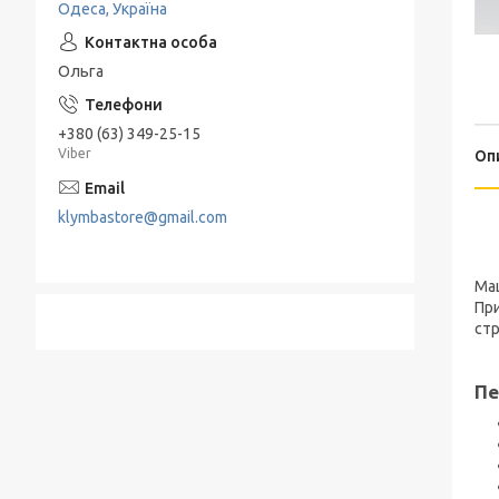
Одеса, Україна
Подрібнювачі та Терки
Електропечі
Набори для спецій
Льодогенератор
Ольга
Термоси
Електрогриль
+380 (63) 349-25-15
Барбекю и гриль
Viber
Оп
Хлебница
klymbastore@gmail.com
Маш
При
стр
Пе