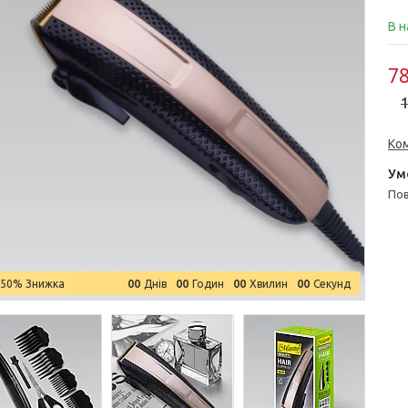
В н
78
1
Ко
п
0
0
0
0
0
0
0
0
–50%
Днів
Годин
Хвилин
Секунд