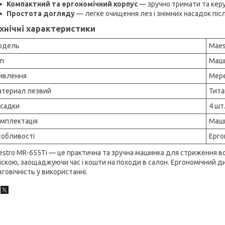
Компактний та ергономічний корпус
— зручно тримати та кер
Простота догляду
— легке очищення лез і знімних насадок піс
хнічні характеристики
одель
Maes
п
Маши
ивлення
Мере
териал лезвий
Тита
садки
4 шт.
мплектація
Маши
обливості
Ерго
stro MR-655Ti — це практична та зручна машинка для стриження во
іскою, заощаджуючи час і кошти на походи в салон. Ергономічний ди
говічність у використанні.