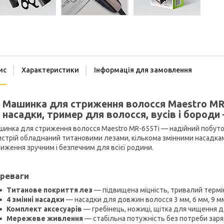
ис
Характеристики
Інформація для замовлення
Машинка для стриження волосся Maestro MR-6
насадки, тример для волосся, вусів і бороди
инка для стриження волосся Maestro MR-655Ti — надійний побутов
стрій обладнаний титановими лезами, кількома змінними насадкам
иження зручним і безпечним для всієї родини.
реваги
Титанове покриття лез
— підвищена міцність, тривалий термін
4 змінні насадки
— насадки для довжин волосся 3 мм, 6 мм, 9 мм
Комплект аксесуарів
— гребінець, ножиці, щітка для чищення д
Мережеве живлення
— стабільна потужність без потреби зар