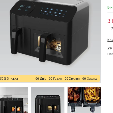
В н
3 
7
Ко
п
0
0
0
0
0
0
0
0
–50%
Днів
Годин
Хвилин
Секунд