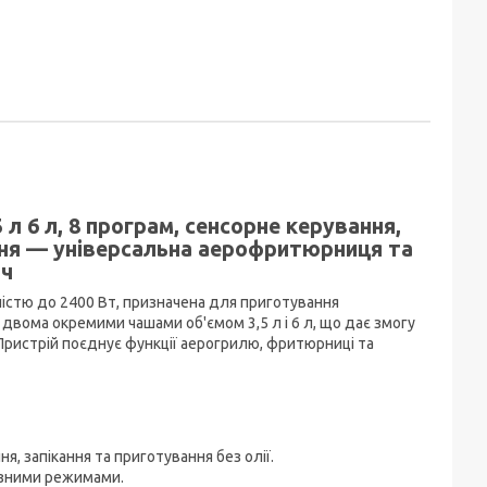
 л 6 л, 8 програм, сенсорне керування,
ння — універсальна аерофритюрниця та
іч
істю до 2400 Вт, призначена для приготування
 двома окремими чашами об'ємом 3,5 л і 6 л, що дає змогу
Пристрій поєднує функції аерогрилю, фритюрниці та
, запікання та приготування без олії.
різними режимами.