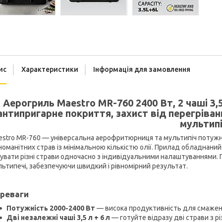
ис
Характеристики
Інформація для замовлення
Аерогриль Maestro MR-760 2400 Вт, 2 чаші 3,5
антипригарне покриття, захист від перегріва
мультип
stro MR-760 — універсальна аерофритюрниця та мультипіч потужн
номанітних страв із мінімальною кількістю олії. Прилад обладнаний
увати різні страви одночасно з індивідуальними налаштуваннями. 
ьтипечі, забезпечуючи швидкий і рівномірний результат.
реваги
Потужність 2000-2400 Вт
— висока продуктивність для смаження
Дві незалежні чаші 3,5 л + 6 л
— готуйте відразу дві страви з 