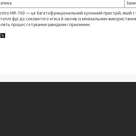
зпека
Захи
stro MR-760 — це багатофункціональний кухонний пристрій, який с
топлі фрі до соковитого м'яса й овочів із мінімальним використання
лять процес готування швидким і приємним.