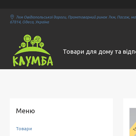
7км Овідіопольської дороги, Промтоварний ринок 7км, Пасаж, маг
67814, Одеса, Україна
Товари для дому та від
То
Товари