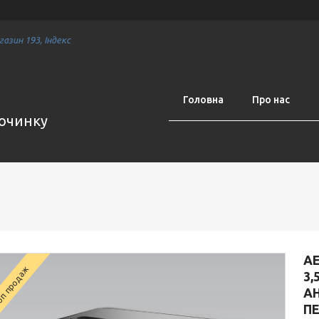
азин 193, Індекс
Головна
Про нас
починку
АЕ
п продаж
3,
АН
ПЕ