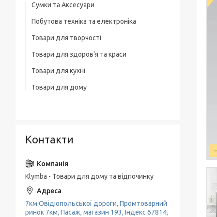
Сумки та Аксесуари
Побутова техніка та електроніка
Сумки на колесах
Товари для творчості
Ваги
Рюкзаки
Товари для здоров'я та краси
Освітлення
Термосумка
Товари для кухні
Тример
Обігрівачі
Сумка для ноутбука
Товари для дому
Набори кухонних ножів
Фени
Блендери
Чоловічі сумки
Товари для прибирання будинку
Каструлі, Казани
Машинки для стриження
М'ясорубки
Вішалки для одягу
Гастрономічні ємності, Підноси
Праска, плойки для волосся
Електрочайники
Контакти
Пательні
Кавоварки
Миски, Друшляк, Кухонні ковші
Кавомолки
Чайники, Заварники
Klymba - Товари для дому та відпочинку
Соковитискачі
Кухонне приладдя
Тостери
7км Овідіопольської дороги, Промтоварний
Кава-брейк
ринок 7км, Пасаж, магазин 193, Індекс 67814,
Міксери