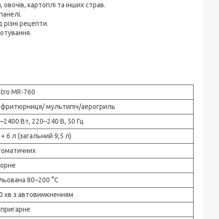
овочів, картоплі та інших страв.
панелі.
 різні рецепти.
отування.
tro MR-760
фритюрниця/ мультипіч/аерогриль
–2400 Вт, 220–240 В, 50 Гц
 + 6 л (загальний 9,5 л)
томатичних
орне
льована 80–200 °C
0 хв з автовимкненням
пригарне