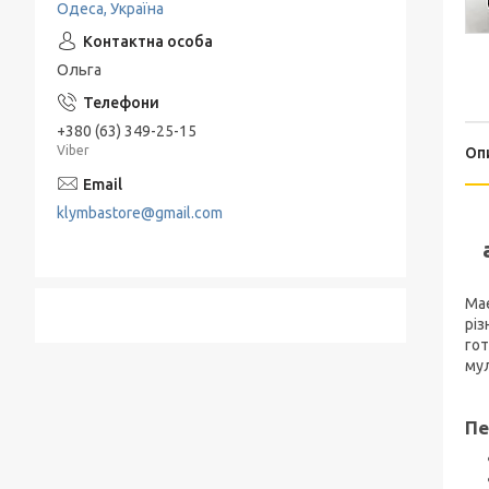
Одеса, Україна
Подрібнювачі та Терки
Електропечі
Набори для спецій
Льодогенератор
Ольга
Термоси
Електрогриль
+380 (63) 349-25-15
Барбекю и гриль
Viber
Оп
Хлебница
klymbastore@gmail.com
Mae
різ
гот
мул
Пе