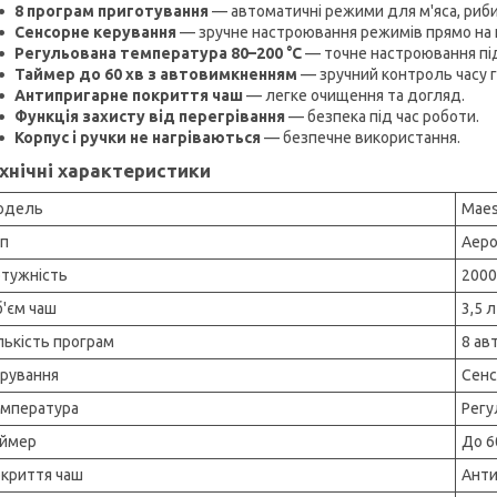
8 програм приготування
— автоматичні режими для м'яса, риби, 
Сенсорне керування
— зручне настроювання режимів прямо на 
Регульована температура 80–200 °C
— точне настроювання під
Таймер до 60 хв з автовимкненням
— зручний контроль часу г
Антипригарне покриття чаш
— легке очищення та догляд.
Функція захисту від перегрівання
— безпека під час роботи.
Корпус і ручки не нагріваються
— безпечне використання.
хнічні характеристики
одель
Maes
п
Аеро
тужність
2000
'єм чаш
3,5 л
лькість програм
8 ав
рування
Сенс
мпература
Регу
аймер
До 6
криття чаш
Анти