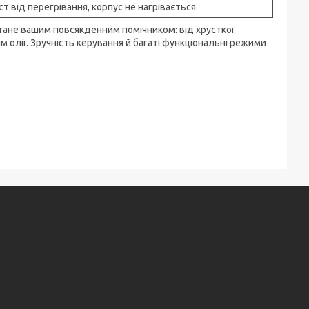
ст від перегрівання, корпус не нагрівається
тане вашим повсякденним помічником: від хрусткої
м олії. Зручність керування й багаті функціональні режими