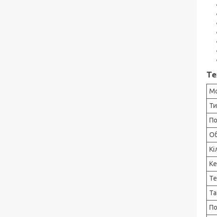
Те
М
Ти
По
Об
Кі
Ке
Те
Т
По