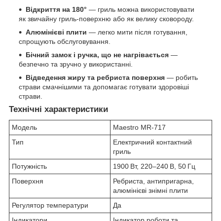
Відкриття на 180°
— гриль можна використовувати
як звичайну гриль-поверхню або як велику сковороду.
Алюмінієві плити
— легко мити після готування,
спрощують обслуговування.
Бічний замок і ручка, що не нагрівається
—
безпечно та зручно у використанні.
Відведення жиру та ребриста поверхня
— робить
страви смачнішими та допомагає готувати здоровіші
страви.
Технічні характеристики
Модель
Maestro MR‑717
Тип
Електричний контактний
гриль
Потужність
1900 Вт, 220–240 В, 50 Гц
Поверхня
Ребриста, антипригарна,
алюмінієві знімні плити
Регулятор температури
Да
Індикатори
Індикатор роботи та