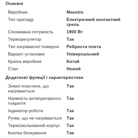
Основні
Виробник
Maestro
Тип приладу
Електричний контактний
гриль
Споживана потужність
1900 Вт
Терморегулятор
Так
Тип нагріваючої поверхні
Ребриста плита
Варіант установки
Універсальний
Країна виробник
Китай
Стан
Новий
Додаткові функції і характеристики
Знімні пластини, що
Так
нагріваються
Наявність антипригарного
Так
покриття
Індикатор роботи
Так
Ручки, що не нагріваються
Так
Термоізольований корпус
Так
Кнопка блокування
Так