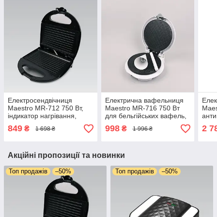
Електросендвічниця
Електрична вафельниця
Елек
Maestro MR-712 750 Вт,
Maestro MR-716 750 Вт
Maes
індикатор нагрівання,
для бельгійських вафель,
анти
антипригарне покриття,
рівномірне нагрівання,
конт
849
998
2 7
₴
₴
1 698 ₴
1 996 ₴
гриль-решітка
антипригарне покриття
180°
тем
Акційні пропозиції та новинки
Топ продажів
–50%
Топ продажів
–50%