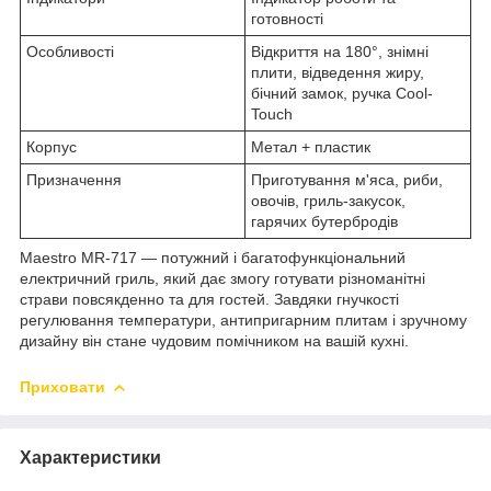
готовності
Особливості
Відкриття на 180°, знімні
плити, відведення жиру,
бічний замок, ручка Cool-
Touch
Корпус
Метал + пластик
Призначення
Приготування м'яса, риби,
овочів, гриль-закусок,
гарячих бутербродів
Maestro MR-717 — потужний і багатофункціональний
електричний гриль, який дає змогу готувати різноманітні
страви повсякденно та для гостей. Завдяки гнучкості
регулювання температури, антипригарним плитам і зручному
дизайну він стане чудовим помічником на вашій кухні.
Приховати
Характеристики