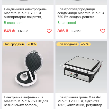
Сендвічниця електрогриль
Електробутербродниця
Maestro MR-711 750 Вт,
сендвічниця Maestro MR-713
антипригарне покриття,
750 Вт, сендвіч-решітка,
сендвіч-решітка, індикатор
антипригарне покриття,
В наявності
В наявності
нагрівання
індикатор нагрівання
849
866
₴
₴
1 698 ₴
1 732 ₴
Топ продажів
–50%
Топ продажів
–50%
Електрична вафельниця
Електричний гриль Maestro
Maestro MR-716 750 Вт для
MR‐719 2000 Вт, відкриття
бельгійських вафель,
180°, контактний, регулятор
рівномірне нагрівання,
температури, антипригарне