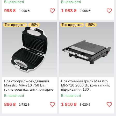
В наявності
В наявності
антипригарне покриття
покриття
998
1 983
₴
₴
1 996 ₴
3 966 ₴
Топ продажів
–50%
Топ продажів
–50%
Електрогриль-сендвічниця
Електричний гриль Maestro
Maestro MR-710 750 Вт,
MR-718 2000 Вт, контактний,
гриль-решітка, антипригарне
відкривання 180°,
покриття, індикатор
антипригарне покриття,
В наявності
В наявності
нагрівання
регулятор температури
866
1 810
₴
₴
1 732 ₴
3 620 ₴