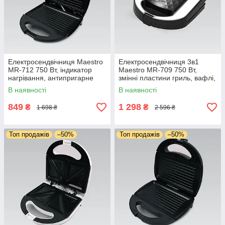
Електросендвічниця Maestro
Електросендвічниця 3в1
MR-712 750 Вт, індикатор
Maestro MR-709 750 Вт,
нагрівання, антипригарне
змінні пластини гриль, вафлі,
покриття, гриль-решітка
горішки, антипригарне
В наявності
В наявності
покриття, індикатор
нагрівання
849
1 298
₴
₴
1 698 ₴
2 596 ₴
Топ продажів
–50%
Топ продажів
–50%