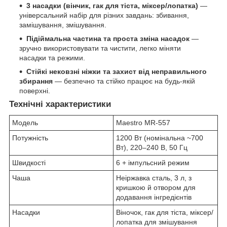
3 насадки (вінчик, гак для тіста, міксер/лопатка)
—
універсальний набір для різних завдань: збивання,
замішування, змішування.
Підіймальна частина та проста зміна насадок
—
зручно використовувати та чистити, легко міняти
насадки та режими.
Стійкі нековзні ніжки та захист від неправильного
збирання
— безпечно та стійко працює на будь-якій
поверхні.
Технічні характеристики
Модель
Maestro MR‑557
Потужність
1200 Вт (номінальна ~700
Вт), 220–240 В, 50 Гц
Швидкості
6 + імпульсний режим
Чаша
Неіржавка сталь, 3 л, з
кришкою й отвором для
додавання інгредієнтів
Насадки
Віночок, гак для тіста, міксер/
лопатка для змішування