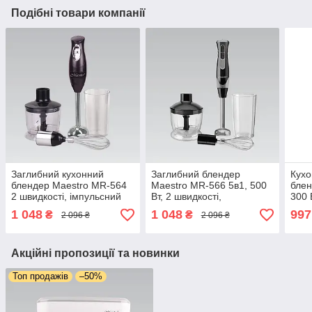
Подібні товари компанії
Заглибний кухонний
Заглибний блендер
Кухо
блендер Maestro MR-564
Maestro MR-566 5в1, 500
блен
2 швидкості, імпульсний
Вт, 2 швидкості,
300 
режим, 300 Вт, мірна
імпульсний режим, мірна
імпу
1 048
1 048
997
₴
₴
2 096 ₴
2 096 ₴
склянка 600 мл,
склянка 600 мл,
скля
подрібнювач, віночок
подрібнювач, віночок
подр
Акційні пропозиції та новинки
Топ продажів
–50%