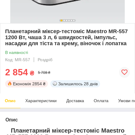
Планетарний міксер-тестоміс Maestro MR-557
1200 Вт, чаша 3 л, 6 швидкостей, імпульс,
насадки для тіста та крему, віночок і лопатка
В наявності
Код: MR‑557
Роздріб
2 854
₴
5 708 ₴
Економія
2854 ₴
Залишилось
28 днів
Опис
Характеристики
Доставка
Оплата
Умови п
Опис
Планетарний міксер-тестоміс Maestro