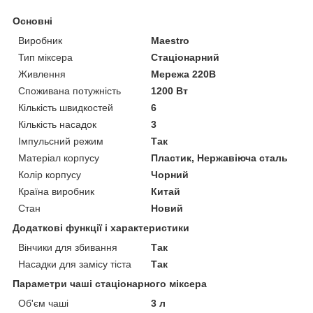
Основні
Виробник
Maestro
Тип міксера
Стаціонарний
Живлення
Мережа 220В
Споживана потужність
1200 Вт
Кількість швидкостей
6
Кількість насадок
3
Імпульсний режим
Так
Матеріал корпусу
Пластик, Нержавіюча сталь
Колір корпусу
Чорний
Країна виробник
Китай
Стан
Новий
Додаткові функції і характеристики
Вінчики для збивання
Так
Насадки для замісу тіста
Так
Параметри чаші стаціонарного міксера
Об'єм чаші
3 л