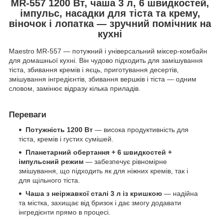
MR-557 1200 Вт, чаша 3 л, 6 швидкостей,
імпульс, насадки для тіста та крему,
віночок і лопатка — зручний помічник на
кухні
Maestro MR-557 — потужний і універсальний міксер-комбайн
для домашньої кухні. Він чудово підходить для замішування
тіста, збивання кремів і яєць, приготування десертів,
змішування інгредієнтів, збивання вершків і тіста — одним
словом, замінює відразу кілька приладів.
Переваги
Потужність 1200 Вт
— висока продуктивність для
тіста, кремів і густих сумішей.
Планетарний обертання + 6 швидкостей +
імпульсний режим
— забезпечує рівномірне
змішування, що підходить як для ніжних кремів, так і
для щільного тіста.
Чаша з неіржавкої сталі 3 л із кришкою
— надійна
та містка, захищає від бризок і дає змогу додавати
інгредієнти прямо в процесі.