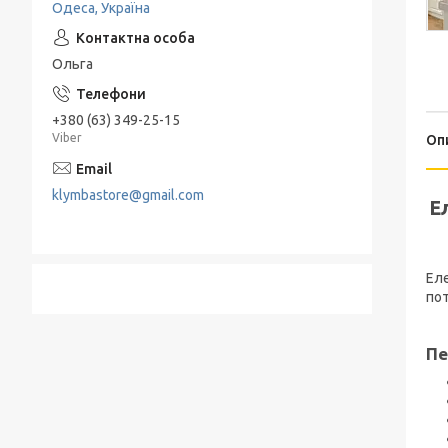
Одеса, Україна
Подрібнювачі та Терки
Електропечі
Набори для спецій
Льодогенератор
Ольга
Термоси
Електрогриль
+380 (63) 349-25-15
Барбекю и гриль
Viber
Оп
Хлебница
klymbastore@gmail.com
Е
Еле
пот
Пе