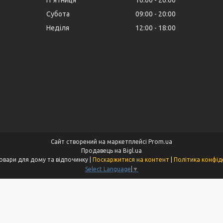
Пʼятниця
10:00
20:00
Субота
09:00
20:00
Неділя
12:00
18:00
Сайт створений на маркетплейсі
Prom.ua
Продавець на Bigl.ua
Klymba - Товари для дому та відпочинку |
Поскаржитися на контент
|
Політика конфід
Select Language
▼