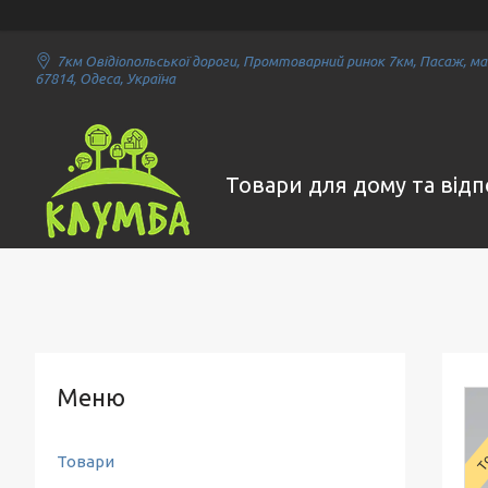
7км Овідіопольської дороги, Промтоварний ринок 7км, Пасаж, маг
67814, Одеса, Україна
Товари для дому та від
То
Товари