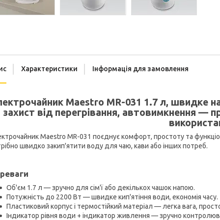
ис
Характеристики
Інформація для замовлення
лектрочайник Maestro MR-031 1.7 л, швидке наг
захист від перегрівання, автовимкнення — п
використа
ктрочайник Maestro MR-031 поєднує комфорт, простоту та функціона
рібно швидко закип'ятити воду для чаю, кави або інших потреб.
реваги
Об'єм 1.7 л — зручно для сім'ї або декількох чашок напою.
Потужність до 2200 Вт — швидке кип'ятіння води, економія часу.
Пластиковий корпус і термостійкий матеріал — легка вага, просто
Індикатор рівня води + індикатор живлення — зручно контролюва