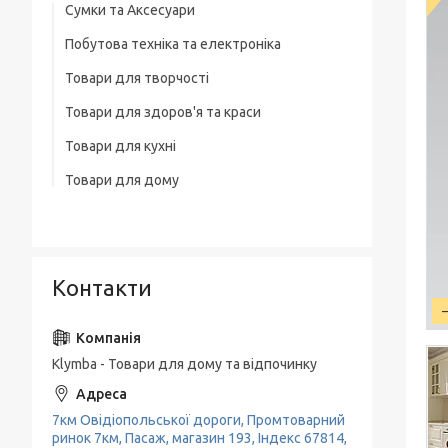
Сумки та Аксесуари
Побутова техніка та електроніка
Сумки на колесах
Товари для творчості
Ваги
Рюкзаки
Товари для здоров'я та краси
Освітлення
Термосумка
Товари для кухні
Тример
Обігрівачі
Сумка для ноутбука
Товари для дому
Набори кухонних ножів
Фени
Блендери
Чоловічі сумки
Товари для прибирання будинку
Каструлі, Казани
Машинки для стриження
М'ясорубки
Вішалки для одягу
Гастрономічні ємності, Підноси
Праска, плойки для волосся
Електрочайники
Контакти
Пательні
Кавоварки
Миски, Друшляк, Кухонні ковші
Кавомолки
Чайники, Заварники
Klymba - Товари для дому та відпочинку
Соковитискачі
Кухонне приладдя
Тостери
7км Овідіопольської дороги, Промтоварний
Кава-брейк
ринок 7км, Пасаж, магазин 193, Індекс 67814,
Міксери