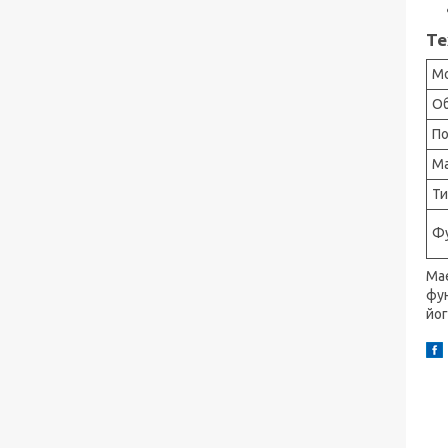
Те
М
Об
По
Ма
Ти
Фу
Mae
фун
йо