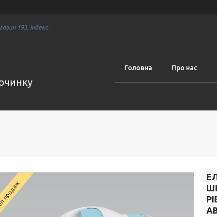
азин 193, Індекс
Головна
Про нас
починку
ЕЛ
п продаж
ШВ
РІ
А