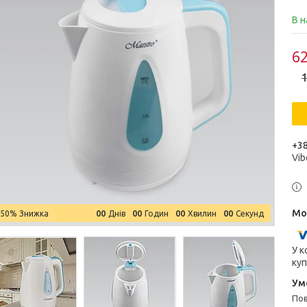
В н
62
1
+38
Vib
0
0
0
0
0
0
0
0
–50%
Днів
Годин
Хвилин
Секунд
У к
куп
п