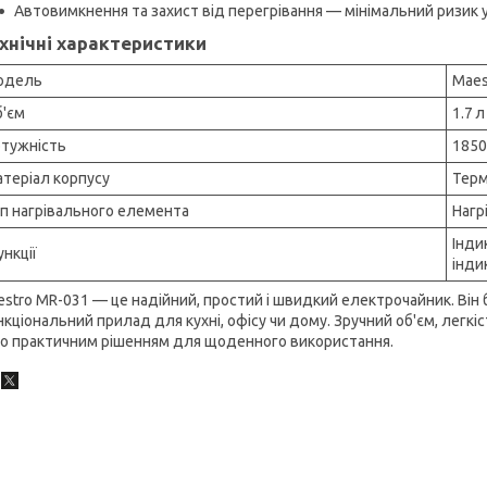
Автовимкнення та захист від перегрівання — мінімальний ризик у 
хнічні характеристики
одель
Maes
'єм
1.7 л
тужність
1850
теріал корпусу
Терм
п нагрівального елемента
Нагр
Інди
нкції
інди
stro MR-031 — це надійний, простий і швидкий електрочайник. Він 
кціональний прилад для кухні, офісу чи дому. Зручний об'єм, легкіс
го практичним рішенням для щоденного використання.