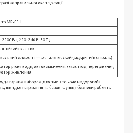
разі неправильної експлуатації.
tro MR‑031
–2200 Вт, 220–240 В, 50 Гц
остійкий пластик
івальний елемент — метал/плоский (відкритий/ спіраль)
катор рівня води, автовимкнення, захист від перегрівання,
катор живлення
буде гарним вибором для тих, хто хоче недорогий і
ть, швидке нагрівання та базові функції безпеки роблять