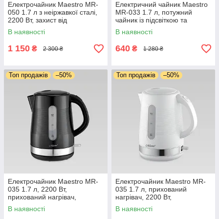
Електрочайник Maestro MR-
Електричний чайник Maestro
050 1.7 л з неіржавкої сталі,
MR-033 1.7 л, потужний
2200 Вт, захист від
чайник із підсвіткою та
перегрівання, 360° база й
автовимкненням
В наявності
В наявності
автовимкнення
1 150
640
₴
₴
2 300 ₴
1 280 ₴
Топ продажів
–50%
Топ продажів
–50%
Електрочайник Maestro MR-
Електрочайник Maestro MR-
035 1.7 л, 2200 Вт,
035 1.7 л, прихований
прихований нагрівач,
нагрівач, 2200 Вт,
автовимкнення
автовимкнення
В наявності
В наявності