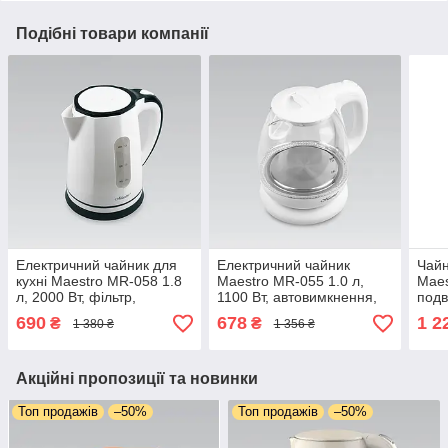
Подібні товари компанії
Електричний чайник для
Електричний чайник
Чайн
кухні Maestro MR-058 1.8
Maestro MR-055 1.0 л,
Maes
л, 2000 Вт, фільтр,
1100 Вт, автовимкнення,
подв
автовимкнення та захист
приховане нагрівання,
всер
690
678
1 2
₴
₴
1 380 ₴
1 356 ₴
від перегрівання
захист від перегрівання,
керу
360° база
Акційні пропозиції та новинки
Топ продажів
–50%
Топ продажів
–50%