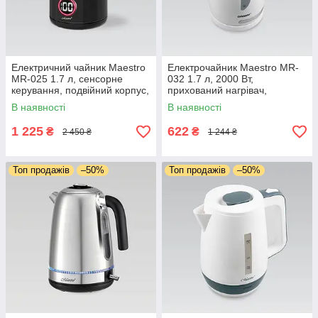
Електричний чайник Maestro
Електрочайник Maestro MR-
MR-025 1.7 л, сенсорне
032 1.7 л, 2000 Вт,
керування, подвійний корпус,
прихований нагрівач,
сталь всередині
автовимкнення
В наявності
В наявності
1 225
622
₴
₴
2 450 ₴
1 244 ₴
Топ продажів
–50%
Топ продажів
–50%