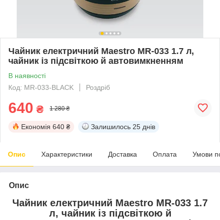
Чайник електричний Maestro MR-033 1.7 л,
чайник із підсвіткою й автовимкненням
В наявності
Код: MR-033-BLACK
Роздріб
640
₴
1 280 ₴
Економія
640 ₴
Залишилось
25 днів
Опис
Характеристики
Доставка
Оплата
Умови п
Опис
Чайник електричний Maestro MR-033 1.7
л, чайник із підсвіткою й