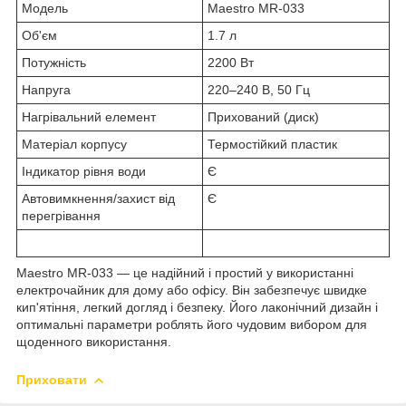
Модель
Maestro MR-033
Об'єм
1.7 л
Потужність
2200 Вт
Напруга
220–240 В, 50 Гц
Нагрівальний елемент
Прихований (диск)
Матеріал корпусу
Термостійкий пластик
Індикатор рівня води
Є
Автовимкнення/захист від
Є
перегрівання
Maestro MR-033 — це надійний і простий у використанні
електрочайник для дому або офісу. Він забезпечує швидке
кип'ятіння, легкий догляд і безпеку. Його лаконічний дизайн і
оптимальні параметри роблять його чудовим вибором для
щоденного використання.
Приховати