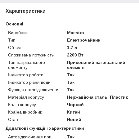
Характеристики
Основні
Виробник
Maestro
Тип
Електрочайник
Об`єм
1.7 л
Споживана потужність
2200 Вт
Тип нагрівального
Прихований нагрівальний
елементу
елемент
Індикатор роботи
Так
Індикатор рівня води
Так
Функція автовідключення
Так
Матеріал корпусу
Нержавіюча сталь, Пластик
Колір корпусу
Чорний
Країна виробник
Китай
Стан
Новий
Додаткові функції і характеристики
Автовідключення при
Так