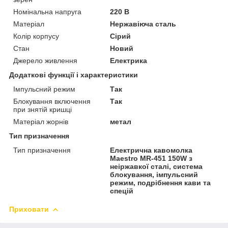
Номінальна напруга
220 В
Матеріал
Нержавіюча сталь
Колір корпусу
Сірий
Стан
Новий
Джерело живлення
Електрика
Додаткові функції і характеристики
Імпульсний режим
Так
Блокування включення
Так
при знятій кришці
Матеріал жорнів
метал
Тип призначення
Тип призначення
Електрична кавомолка
Maestro MR-451 150W з
неіржавкої сталі, система
блокування, імпульсний
режим, подрібнення кави та
спецій
Приховати