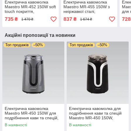
Електрична кавомолка
Електрична кавомолка
Елек
Maestro MR-452 150W soft
Maestro MR-455 150W з
Maes
touch покриття,
неіржавкої сталі,
для 
подрібнення кави та
подрібнення кави та
спец
735
837
728
₴
₴
1 470 ₴
1 674 ₴
спецій, система
спецій, система
режи
блокування, імпульсний
блокування, імпульсний
блок
режим
режим
Акційні пропозиції та новинки
Топ продажів
–50%
Топ продажів
–50%
Електрична кавомолка
Електрична кавомолка для
Maestro MR-450 150W для
подрібнення кави та спецій
подрібнення кави та спецій,
Maestro MR-450 150W,
система блокування,
імпульсний режим, система
В наявності
В наявності
імпульсний режим
блокування