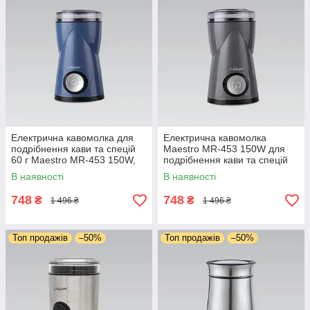
Електрична кавомолка для
Електрична кавомолка
подрібнення кави та спецій
Maestro MR-453 150W для
60 г Maestro MR-453 150W,
подрібнення кави та спецій
система блокування,
60 г, система блокування,
В наявності
В наявності
імпульсний режим
імпульсний режим
748
748
₴
₴
1 496 ₴
1 496 ₴
Топ продажів
–50%
Топ продажів
–50%