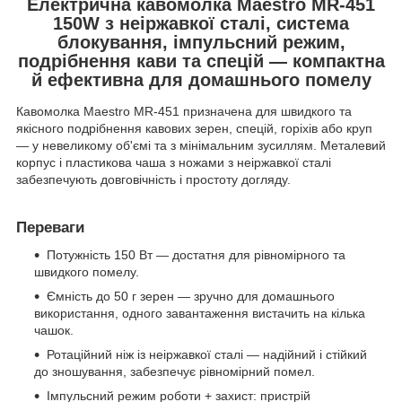
Електрична кавомолка Maestro MR-451
150W з неіржавкої сталі, система
блокування, імпульсний режим,
подрібнення кави та спецій — компактна
й ефективна для домашнього помелу
Кавомолка Maestro MR-451 призначена для швидкого та
якісного подрібнення кавових зерен, спецій, горіхів або круп
— у невеликому об'ємі та з мінімальним зусиллям. Металевий
корпус і пластикова чаша з ножами з неіржавкої сталі
забезпечують довговічність і простоту догляду.
Переваги
Потужність 150 Вт — достатня для рівномірного та
швидкого помелу.
Ємність до 50 г зерен — зручно для домашнього
використання, одного завантаження вистачить на кілька
чашок.
Ротаційний ніж із неіржавкої сталі — надійний і стійкий
до зношування, забезпечує рівномірний помел.
Імпульсний режим роботи + захист: пристрій