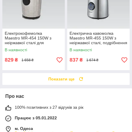
Електрокофемолка
Електрична кавомолка
Maestro MR-454 150W з
Maestro MR-455 150W з
неіржавкої сталі для
неіржавкої сталі, подрібнення
подрібнення кави та спецій
кави та спецій, система
В наявності
В наявності
60 г, система блокування,
блокування, імпульсний
імпульсний режим
режим
829
837
₴
₴
1 658 ₴
1 674 ₴
Показати ще
Про нас
100% позитивних з 27 відгуків за рік
Працює з 05.01.2022
м. Одеса