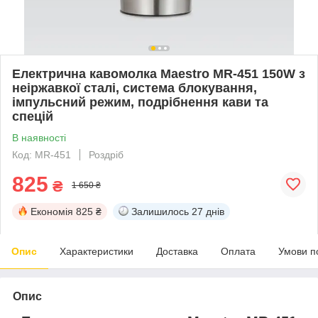
Електрична кавомолка Maestro MR-451 150W з
неіржавкої сталі, система блокування,
імпульсний режим, подрібнення кави та
спецій
В наявності
Код: MR-451
Роздріб
825
₴
1 650 ₴
Економія
825 ₴
Залишилось
27 днів
Опис
Характеристики
Доставка
Оплата
Умови п
Опис