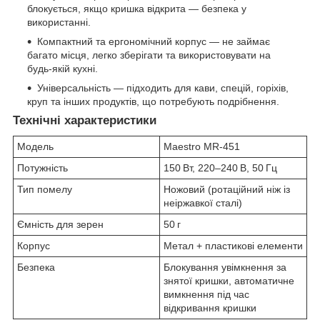
блокується, якщо кришка відкрита — безпека у
використанні.
Компактний та ергономічний корпус — не займає
багато місця, легко зберігати та використовувати на
будь-якій кухні.
Універсальність — підходить для кави, спецій, горіхів,
круп та інших продуктів, що потребують подрібнення.
Технічні характеристики
Модель
Maestro MR‑451
Потужність
150 Вт, 220–240 В, 50 Гц
Тип помелу
Ножовий (ротаційний ніж із
неіржавкої сталі)
Ємність для зерен
50 г
Корпус
Метал + пластикові елементи
Безпека
Блокування увімкнення за
знятої кришки, автоматичне
вимкнення під час
відкривання кришки