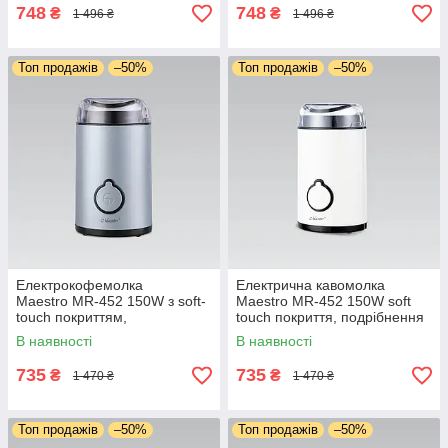
748
748
₴
₴
1 496 ₴
1 496 ₴
Топ продажів
–50%
Топ продажів
–50%
Електрокофемолка
Електрична кавомолка
Maestro MR-452 150W з soft-
Maestro MR-452 150W soft
touch покриттям,
touch покриття, подрібнення
подрібнення кави та спецій,
кави та спецій, система
В наявності
В наявності
система блокування,
блокування, імпульсний
імпульсний режим
режим
735
735
₴
₴
1 470 ₴
1 470 ₴
Топ продажів
–50%
Топ продажів
–50%