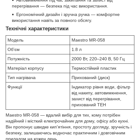
Автовимкнення під час закипання та захист від
перегрівання — безпека під час використання.
Ергономічний дизайн і зручна ручка — комфортне
використання навіть за повного обсягу.
Технічні характеристики
Модель
Maestro MR-058
Об'єм
1.8 л
Потужність
2000 Вт, 220–240 В, 50 Гц
Матеріал корпусу
Термостійкий пластик
Тип нагрівача
Прихований (диск)
Функції
Індикатор рівня води, фільтр
від накипу, автовимкнення,
захист від перегрівання,
прихований ТЕН
Maestro MR-058 — вдалий вибір для тих, кому потрібен
надійний і місткий електрочайник для дому, офісу або кухні.
Він пропонує швидке кип'ятіння, простоту догляду, зручність і
безпеку, залишаючись водночас практичним і довговічним
приладом на кожен день.