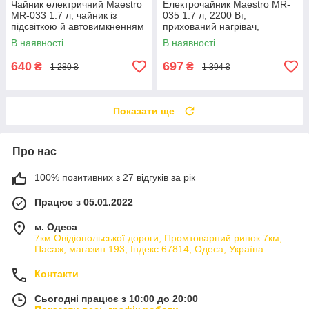
Чайник електричний Maestro
Електрочайник Maestro MR-
MR-033 1.7 л, чайник із
035 1.7 л, 2200 Вт,
підсвіткою й автовимкненням
прихований нагрівач,
автовимкнення
В наявності
В наявності
640
697
₴
₴
1 280 ₴
1 394 ₴
Показати ще
Про нас
100% позитивних з 27 відгуків за рік
Працює з 05.01.2022
м. Одеса
7км Овідіопольської дороги, Промтоварний ринок 7км,
Пасаж, магазин 193, Індекс 67814, Одеса, Україна
Контакти
Сьогодні працює з 10:00 до 20:00