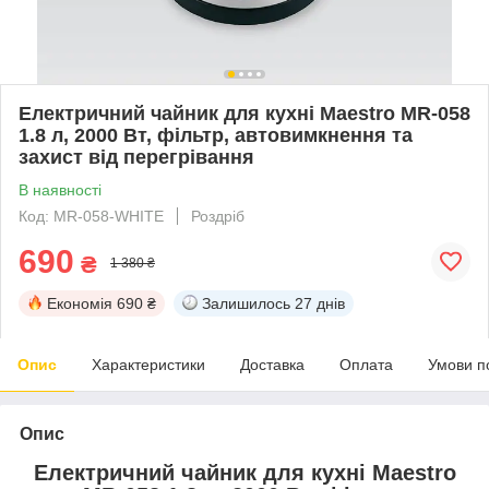
Електричний чайник для кухні Maestro MR-058
1.8 л, 2000 Вт, фільтр, автовимкнення та
захист від перегрівання
В наявності
Код: MR-058-WHITE
Роздріб
690
₴
1 380 ₴
Економія
690 ₴
Залишилось
27 днів
Опис
Характеристики
Доставка
Оплата
Умови п
Опис
Електричний чайник для кухні Maestro