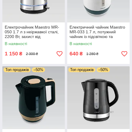
Електрочайник Maestro MR-
Електричний чайник Maestro
050 1.7 л з неіржавкої сталі,
MR-033 1.7 л, потужний
2200 Вт, захист від
чайник із підсвіткою та
перегрівання, 360° база й
автовимкненням
В наявності
В наявності
автовимкнення
1 150
640
₴
₴
2 300 ₴
1 280 ₴
Топ продажів
–50%
Топ продажів
–50%