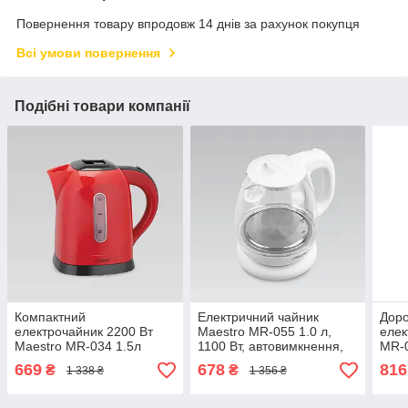
Повернення товару впродовж 14 днів за рахунок покупця
Всі умови повернення
Подібні товари компанії
Компактний
Електричний чайник
Доро
електрочайник 2200 Вт
Maestro MR-055 1.0 л,
елек
Maestro MR-034 1.5л
1100 Вт, автовимкнення,
MR-0
захист від перегрівання
приховане нагрівання,
скла
669
678
816
₴
₴
1 338 ₴
1 356 ₴
автовимкнення, індикатор
захист від перегрівання,
пере
рівня води фільтр від
360° база
авто
накипу
поїз