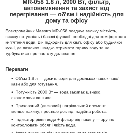
MR-058 1.8 л, 2000 Вт, фільтр,
автовимкнення та захист від
перегрівання — об'єм і надійність для
дому та офісу
Електрочайник Maestro MR-058 поєднує велику місткість,
високу потужність і базові функції, необхідні для комфортного
кип'ятіння води. Він підходить для сім'ї, офісу або будь-якої
кухні, де важливо швидко отримати гарячу воду та не
турбуватися про частоту доливання.
Переваги
Об'єм 1.8 л — досить води для декількох чашок чаю/
кави або для готування.
Потужність 2000 Вт — вода закипає швидко,
економлячи ваш час.
Прихований (дисковий) нагрівальний елемент —
менше накипу, простіше догляд, надійна робота.
Індикатор рівня води + фільтр від накипу — зручно
контролювати обсяг і якість води.