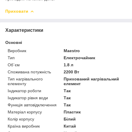
Приховати
Характеристики
Основні
Виробник
Maestro
Тип
Електрочайник
Об`єм
1.8 л
Споживана потужність
2200 Вт
Тип нагрівального
Прихований нагрівальний
елементу
елемент
Індикатор роботи
Так
Індикатор рівня води
Так
Функція автовідключення
Так
Матеріал корпусу
Пластик
Колір корпусу
Білий
Країна виробник
Китай