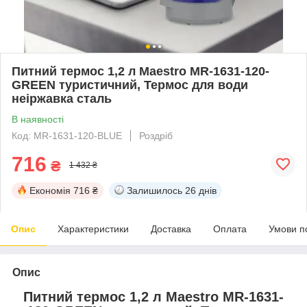
Питний термос 1,2 л Maestro MR-1631-120-
GREEN туристичний, Термос для води
неіржавка сталь
В наявності
Код: MR-1631-120-BLUE
Роздріб
716
₴
1 432 ₴
Економія
716 ₴
Залишилось
26 днів
Опис
Характеристики
Доставка
Оплата
Умови п
Опис
Питний термос 1,2 л Maestro MR-1631-