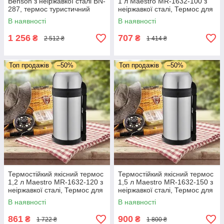
Benson з неіржавкої сталі BN-
1 л Maestro MR-1632-100 з
287, термос туристичний
неіржавкої сталі, Термос для
дорожній для води
туристів стильний
В наявності
В наявності
1 256
707
₴
₴
2 512 ₴
1 414 ₴
Топ продажів
–50%
Топ продажів
–50%
Термостійкий якісний термос
Термостійкий якісний термос
1,2 л Maestro MR-1632-120 з
1,5 л Maestro MR-1632-150 з
неіржавкої сталі, Термос для
неіржавкої сталі, Термос для
туристів стильний
туристів стильний
В наявності
В наявності
861
900
₴
₴
1 722 ₴
1 800 ₴