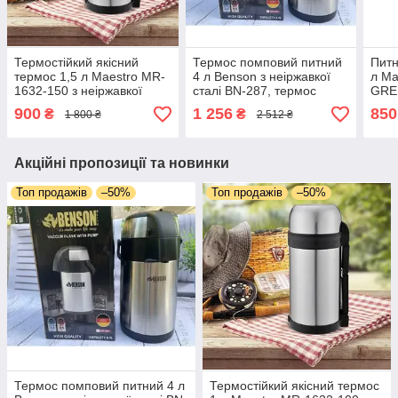
Термостійкий якісний
Термос помповий питний
Питн
термос 1,5 л Maestro MR-
4 л Benson з неіржавкої
л Ma
1632-150 з неіржавкої
сталі BN-287, термос
GREE
сталі, Термос для туристів
туристичний дорожній для
Терм
900
1 256
850
₴
₴
1 800 ₴
2 512 ₴
стильний
води
неір
Акційні пропозиції та новинки
Топ продажів
–50%
Топ продажів
–50%
Термос помповий питний 4 л
Термостійкий якісний термос