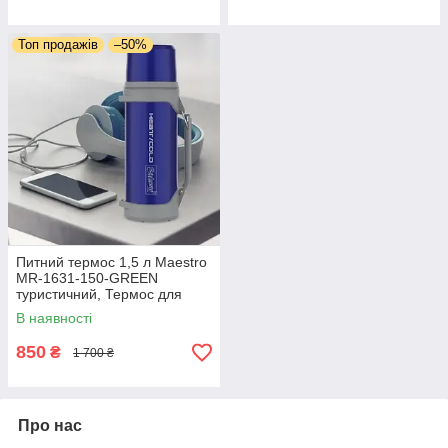
Топ продажів
–50%
Питний термос 1,5 л Maestro
MR-1631-150-GREEN
туристичний, Термос для
води неіржавка сталь
В наявності
850
₴
1 700 ₴
Про нас