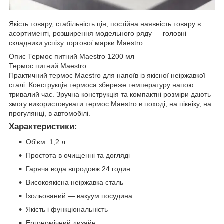
Якість товару, стабільність цін, постійна наявність товару в
асортименті, розширення модельного ряду — головні
складники успіху торгової марки Maestro.
Опис Термос питний Maestro 1200 мл
Термос питний Maestro
Практичний термос Maestro для напоїв із якісної неіржавкої
сталі. Конструкція термоса збереже температуру напою
тривалий час. Зручна конструкція та компактні розміри дають
змогу використовувати термос Maestro в поході, на пікніку, на
прогулянці, в автомобілі.
Характеристики:
Об'єм: 1,2 л.
Простота в очищенні та догляді
Гаряча вода впродовж 24 годин
Високоякісна неіржавка сталь
Ізольований — вакуум посудина
Якість і функціональність
Ергономічний дизайн