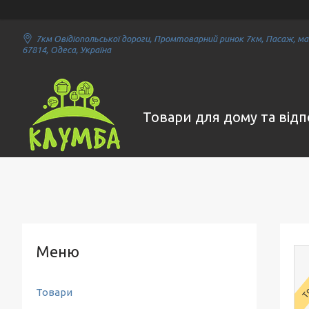
7км Овідіопольської дороги, Промтоварний ринок 7км, Пасаж, маг
67814, Одеса, Україна
Товари для дому та від
То
Товари