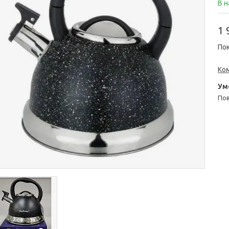
В н
1 
Пок
Ко
п