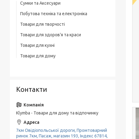
Сумки та Аксесуари
Побутова техніка та електроніка
Сумки на колесах
Товари для творчості
Ваги
Рюкзаки
Товари для здоров'я та краси
Освітлення
Термосумка
Товари для кухні
Тример
Обігрівачі
Сумка для ноутбука
Товари для дому
Набори кухонних ножів
Фени
Блендери
Чоловічі сумки
Товари для прибирання будинку
Каструлі, Казани
Машинки для стриження
М'ясорубки
Вішалки для одягу
Гастрономічні ємності, Підноси
Праска, плойки для волосся
Електрочайники
Контакти
Пательні
Кавоварки
Миски, Друшляк, Кухонні ковші
Кавомолки
Чайники, Заварники
Klymba - Товари для дому та відпочинку
Соковитискачі
Кухонне приладдя
Тостери
7км Овідіопольської дороги, Промтоварний
Кава-брейк
ринок 7км, Пасаж, магазин 193, Індекс 67814,
Міксери