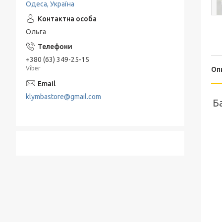
Одеса, Україна
Подрібнювачі та Терки
Електропечі
Набори для спецій
Льодогенератор
Ольга
Термоси
Електрогриль
+380 (63) 349-25-15
Барбекю и гриль
Viber
Оп
Хлебница
klymbastore@gmail.com
Б