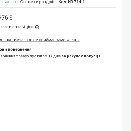
аявності
Оптом і в роздріб
Код:
HR 774-1
976 ₴
азати оптові ціни
мпанія тимчасово не приймає замовлення
овернення товару протягом 14 днів
за рахунок покупця