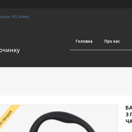
азин 193, Індекс
Головна
Про нас
починку
Б
п продаж
З
ЧА