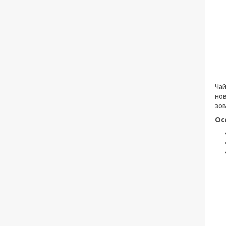
Чай
нов
зов
Ос