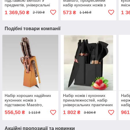
підставкою Benson 9
Maestro, професійний
кухо
предметів, універсальні
набір кухонних ножів з
якіс
ножі для кухні з
підставкою з нержавіючої
нерж
1 369,50
573
1 3
₴
₴
2 739 ₴
1 146 ₴
нержавіючої сталі
сталі
кух
Подібні товари компанії
Набір хороших надійних
Набір ножів і кухонних
Набі
кухонних ножів з
приналежностей, набір
нерж
підставкою Maestro,
універсальних практичних
набі
універсальний набір ножів
кухонних ножів з
кухо
556,50
1 802
961
₴
₴
1 113 ₴
3 604 ₴
з нержавіючої сталі
підставкою Zepline
підс
Акційні пропозиції та новинки