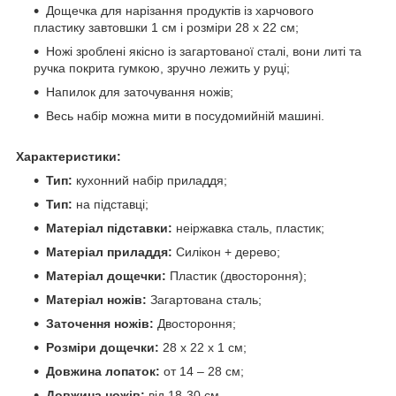
Дощечка для нарізання продуктів із харчового
пластику завтовшки 1 см і розміри 28 х 22 см;
Ножі зроблені якісно із загартованої сталі, вони литі та
ручка покрита гумкою, зручно лежить у руці;
Напилок для заточування ножів;
Весь набір можна мити в посудомийній машині.
Характеристики:
Тип:
кухонний набір приладдя;
Тип:
на підставці;
Матеріал підставки:
неіржавка сталь, пластик;
Матеріал приладдя:
Силікон + дерево;
Матеріал дощечки:
Пластик (двостороння);
Матеріал ножів:
Загартована сталь;
Заточення ножів:
Двостороння;
Розміри дощечки:
28 х 22 х 1 см;
Довжина лопаток:
от 14 – 28 см;
Довжина ножів:
від 18-30 см.