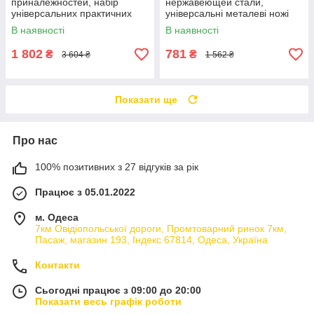
приналежностей, набір
нержавеющей стали,
універсальних практичних
універсальні металеві ножі
кухонних ножів з підставкою
для кухні з підставкою 7
В наявності
В наявності
Zepline
предметів
1 802
781
₴
₴
3 604 ₴
1 562 ₴
Показати ще
Про нас
100% позитивних з 27 відгуків за рік
Працює з 05.01.2022
м. Одеса
7км Овідіопольської дороги, Промтоварний ринок 7км,
Пасаж, магазин 193, Індекс 67814, Одеса, Україна
Контакти
Сьогодні працює з 09:00 до 20:00
Показати весь графік роботи