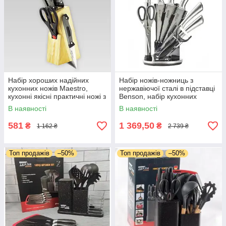
Набір хороших надійних
Набір ножів-ножниць з
кухонних ножів Maestro,
нержавіючої сталі в підставці
кухонні якісні практичні ножі з
Benson, набір кухонних
нержавіючої сталі
ексклюзивних стрижневих
В наявності
В наявності
ножів
581
1 369,50
₴
₴
1 162 ₴
2 739 ₴
Топ продажів
–50%
Топ продажів
–50%