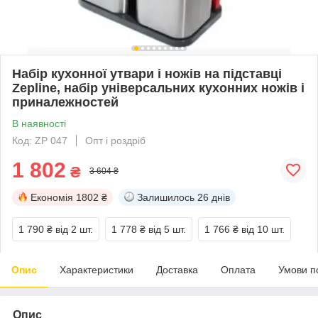
Набір кухонної утвари і ножів на підставці
Zepline, набір універсальних кухонних ножів і
приналежностей
В наявності
Код: ZP 047
Опт і роздріб
1 802
₴
3 604 ₴
Економія
1802 ₴
Залишилось
26 днів
1 790 ₴
від 2 шт.
1 778 ₴
від 5 шт.
1 766 ₴
від 10 шт.
Опис
Характеристики
Доставка
Оплата
Умови п
Опис