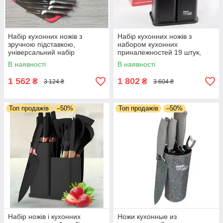
Набір кухонних ножів з
Набір кухонних ножів з
зручною підставкою,
набором кухонних
універсальний набір
приналежностей 19 штук,
кухонних ножів і лопаток
набір ножів із нержавіючої
В наявності
В наявності
Zepline
сталі+лопатки
1 562
1 802
₴
₴
3 124 ₴
3 604 ₴
Топ продажів
–50%
Топ продажів
–50%
Набір ножів і кухонних
Ножи кухонные из