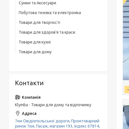
Сумки та Аксесуари
Побутова техніка та електроніка
Сумки на колесах
Товари для творчості
Ваги
Рюкзаки
Товари для здоров'я та краси
Освітлення
Термосумка
Товари для кухні
Тример
Обігрівачі
Сумка для ноутбука
Товари для дому
Набори кухонних ножів
Фени
Блендери
Чоловічі сумки
Товари для прибирання будинку
Каструлі, Казани
Машинки для стриження
М'ясорубки
Вішалки для одягу
Гастрономічні ємності, Підноси
Праска, плойки для волосся
Електрочайники
Контакти
Пательні
Кавоварки
Миски, Друшляк, Кухонні ковші
Кавомолки
Чайники, Заварники
Klymba - Товари для дому та відпочинку
Соковитискачі
Кухонне приладдя
Тостери
7км Овідіопольської дороги, Промтоварний
Кава-брейк
ринок 7км, Пасаж, магазин 193, Індекс 67814,
Міксери