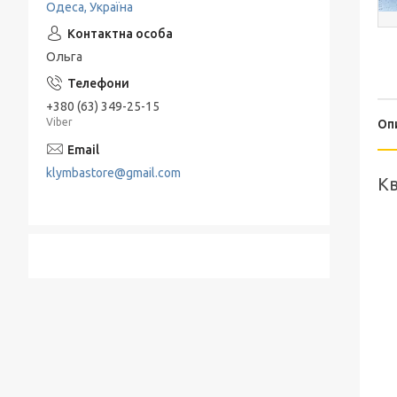
Одеса, Україна
Подрібнювачі та Терки
Електропечі
Набори для спецій
Льодогенератор
Ольга
Термоси
Електрогриль
+380 (63) 349-25-15
Барбекю и гриль
Viber
Оп
Хлебница
klymbastore@gmail.com
Кв