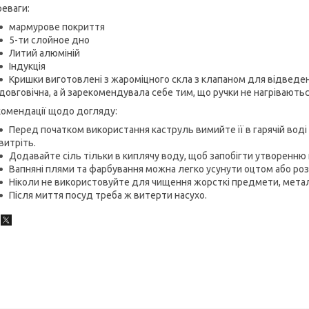
еваги:
мармурове покриття
5-ти слойное дно
Литий алюміній
Індукція
Кришки виготовлені з жароміцного скла з клапаном для відведенн
довговічна, а й зарекомендувала себе тим, що ручки не нагріваютьс
комендації щодо догляду:
Перед початком використання каструль вимийте її в гарячій воді 
витріть.
Додавайте сіль тільки в киплячу воду, щоб запобігти утворенню н
Вапняні плями та фарбування можна легко усунути оцтом або ро
Ніколи не використовуйте для чищення жорсткі предмети, метал
Після миття посуд треба ж витерти насухо.