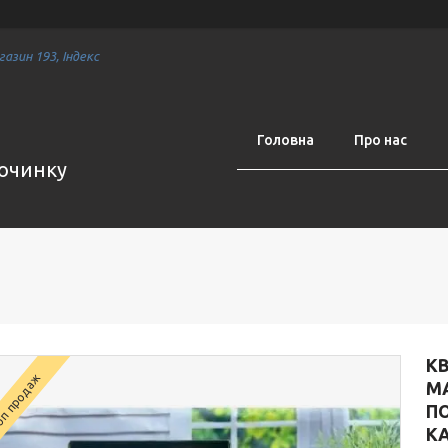
азин 193, Індекс
Головна
Про нас
починку
К
п продаж
М
ПО
К