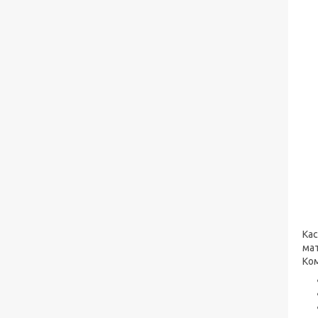
Кас
мат
Ком