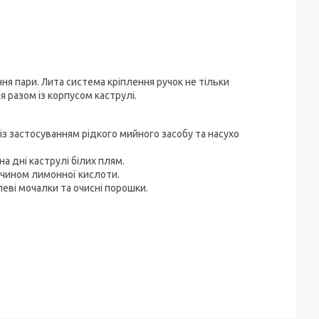
я пари. Лита система кріплення ручок не тільки
я разом із корпусом каструлі.
із застосуванням рідкого мийного засобу та насухо
а дні каструлі білих плям.
зчином лимонної кислоти.
еві мочалки та очисні порошки.