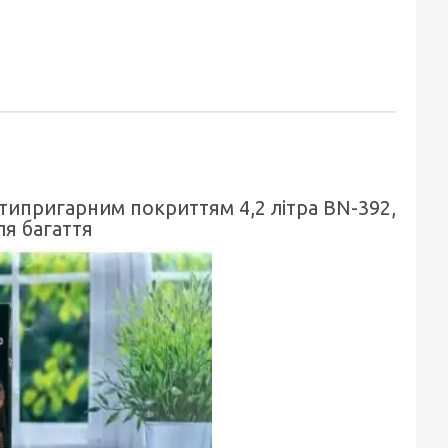
типригарним покриттям 4,2 літра BN-392,
ля багаття