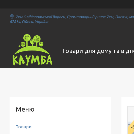
7км Овідіопольської дороги, Промтоварний ринок 7км, Пасаж, маг
67814, Одеса, Україна
Товари для дому та від
То
Товари