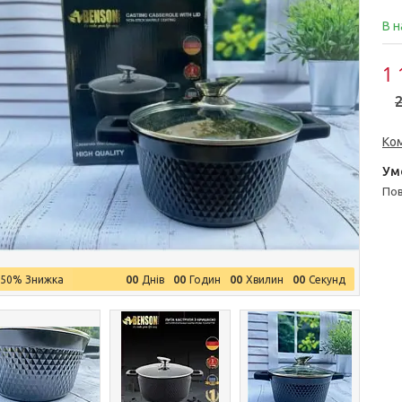
В н
1 
2
Ко
п
0
0
0
0
0
0
0
0
–50%
Днів
Годин
Хвилин
Секунд