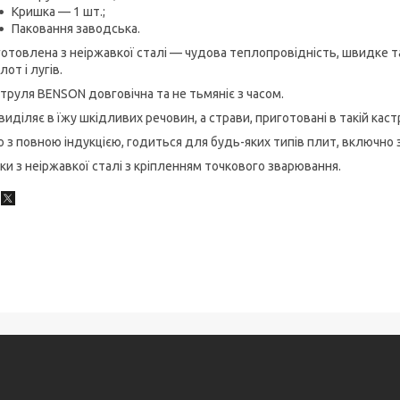
Кришка — 1 шт.;
Паковання заводська.
отовлена з неіржавкої сталі — чудова теплопровідність, швидке та р
лот і лугів.
труля BENSON довговічна та не тьмяніє з часом.
виділяє в їжу шкідливих речовин, а страви, приготовані в такій каст
 з повною індукцією, годиться для будь-яких типів плит, включно 
ки з неіржавкої сталі з кріпленням точкового зварювання.