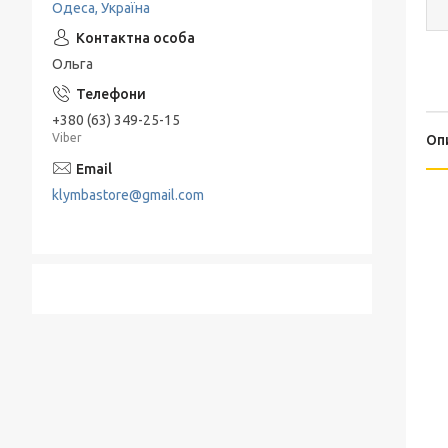
Одеса, Україна
Подрібнювачі та Терки
Електропечі
Набори для спецій
Льодогенератор
Ольга
Термоси
Електрогриль
+380 (63) 349-25-15
Барбекю и гриль
Viber
Оп
Хлебница
klymbastore@gmail.com