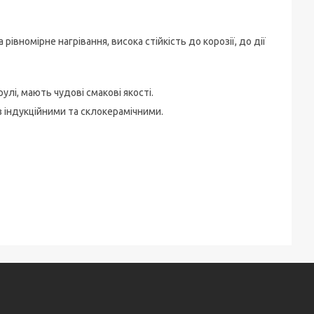
івномірне нагрівання, висока стійкість до корозії, до дії
рулі, мають чудові смакові якості.
з індукційними та склокерамічними.