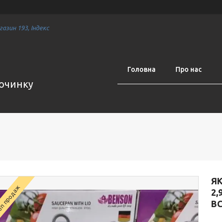
азин 193, Індекс
Головна
Про нас
починку
Я
п продаж
2,
ВС