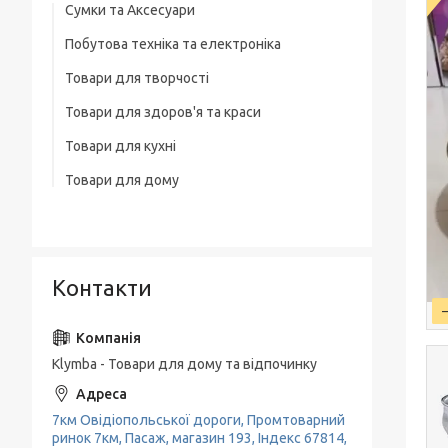
Сумки та Аксесуари
Побутова техніка та електроніка
Сумки на колесах
Товари для творчості
Ваги
Рюкзаки
Товари для здоров'я та краси
Освітлення
Термосумка
Товари для кухні
Тример
Обігрівачі
Сумка для ноутбука
Товари для дому
Набори кухонних ножів
Фени
Блендери
Чоловічі сумки
Товари для прибирання будинку
Каструлі, Казани
Машинки для стриження
М'ясорубки
Вішалки для одягу
Гастрономічні ємності, Підноси
Праска, плойки для волосся
Електрочайники
Контакти
Пательні
Кавоварки
Миски, Друшляк, Кухонні ковші
Кавомолки
Чайники, Заварники
Klymba - Товари для дому та відпочинку
Соковитискачі
Кухонне приладдя
Тостери
7км Овідіопольської дороги, Промтоварний
Кава-брейк
ринок 7км, Пасаж, магазин 193, Індекс 67814,
Міксери