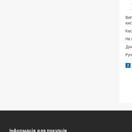
Виг
кис
Кас
Не 
Дно
Руч
Інформація для покупців