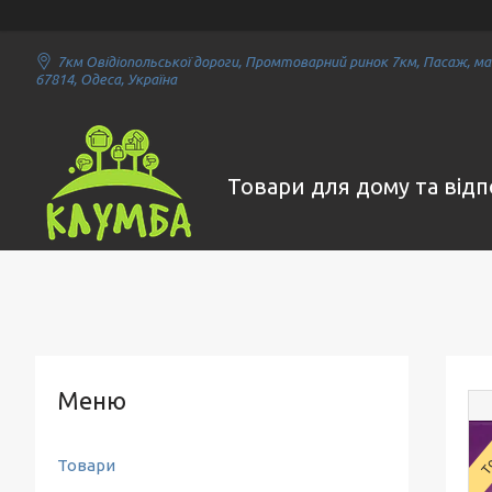
7км Овідіопольської дороги, Промтоварний ринок 7км, Пасаж, маг
67814, Одеса, Україна
Товари для дому та від
То
Товари