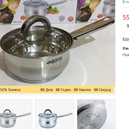
В н
55
1
Ко
п
0
0
0
0
0
0
0
0
–50%
Днів
Годин
Хвилин
Секунд