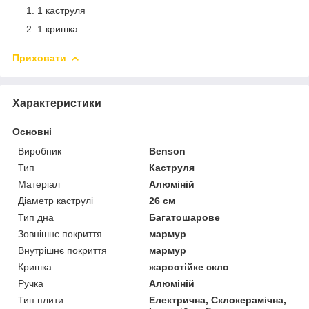
1 каструля
1 кришка
Приховати
Характеристики
Основні
Виробник
Benson
Тип
Каструля
Матеріал
Алюміній
Діаметр каструлі
26 см
Тип дна
Багатошарове
Зовнішнє покриття
мармур
Внутрішнє покриття
мармур
Кришка
жаростійке скло
Ручка
Алюміній
Тип плити
Електрична, Склокерамічна,