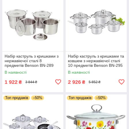
Набір каструль з кришками з
Набір каструль з кришками та
нержавіючої сталі 8
ковшем з нержавіючої сталі
предметів Benson BN-289
10 предметів Benson BN-295
В наявності
В наявності
1 922
2 926
₴
₴
3 844 ₴
5 852 ₴
Топ продажів
–50%
Топ продажів
–50%