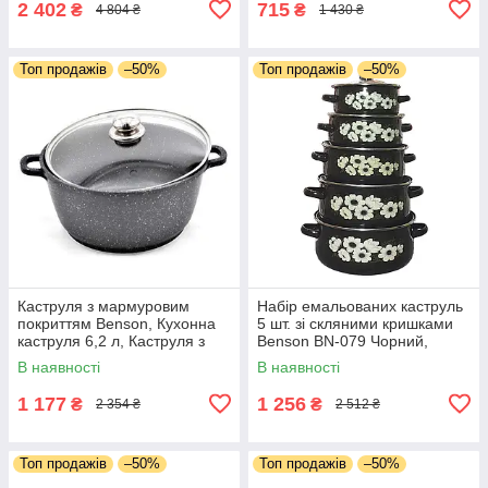
2 402
715
₴
₴
4 804 ₴
1 430 ₴
Топ продажів
–50%
Топ продажів
–50%
Каструля з мармуровим
Набір емальованих каструль
покриттям Benson, Кухонна
5 шт. зі скляними кришками
каструля 6,2 л, Каструля з
Benson BN-079 Чорний,
антипригарним покриттям
Якісні кухонні каструлі
В наявності
В наявності
BN-309
1 177
1 256
₴
₴
2 354 ₴
2 512 ₴
Топ продажів
–50%
Топ продажів
–50%