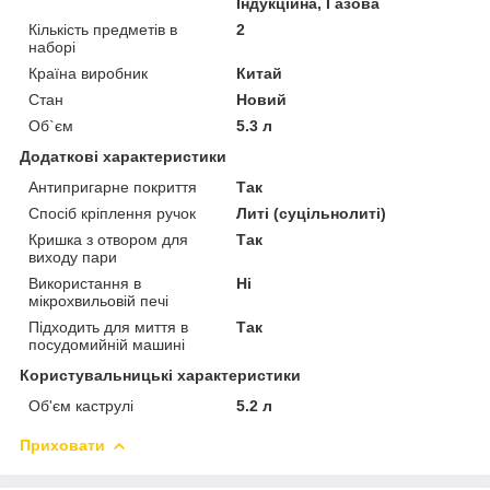
Індукційна, Газова
Кількість предметів в
2
наборі
Країна виробник
Китай
Стан
Новий
Об`єм
5.3 л
Додаткові характеристики
Антипригарне покриття
Так
Спосіб кріплення ручок
Литі (суцільнолиті)
Кришка з отвором для
Так
виходу пари
Використання в
Ні
мікрохвильовій печі
Підходить для миття в
Так
посудомийній машині
Користувальницькі характеристики
Об'єм каструлі
5.2 л
Приховати