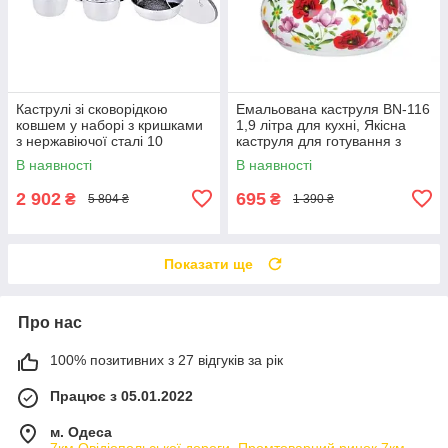
Каструлі зі сковорідкою
Емальована каструля BN-116
ковшем у наборі з кришками
1,9 літра для кухні, Якісна
з нержавіючої сталі 10
каструля для готування з
предметів Benson BN-291
товстим дном
В наявності
В наявності
2 902
695
₴
₴
5 804 ₴
1 390 ₴
Показати ще
Про нас
100% позитивних з 27 відгуків за рік
Працює з 05.01.2022
м. Одеса
7км Овідіопольської дороги, Промтоварний ринок 7км,