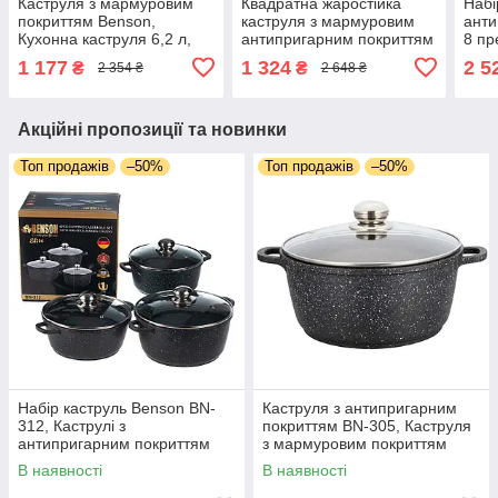
Каструля з мармуровим
Квадратна жаростійка
Набі
покриттям Benson,
каструля з мармуровим
анти
Кухонна каструля 6,2 л,
антипригарним покриттям
8 пр
Каструля з антипригарним
6,4 літра BN-393, Казан
Чорн
1 177
1 324
2 5
₴
₴
2 354 ₴
2 648 ₴
покриттям BN-309
для вух на багатті
для 
Акційні пропозиції та новинки
Топ продажів
–50%
Топ продажів
–50%
Набір каструль Benson BN-
Каструля з антипригарним
312, Каструлі з
покриттям BN-305, Каструля
антипригарним покриттям
з мармуровим покриттям
3шт, Набір каструль 4.2; 3.2;
Benson, Кухонна каструля
В наявності
В наявності
2.2л
2.2л