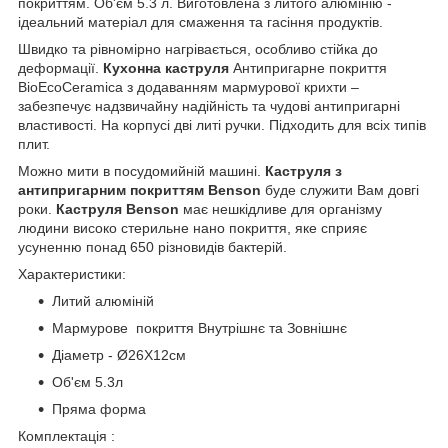
покриттям. Об'єм 5.3 л. Виготовлена з литого алюмінію -
ідеальний матеріал для смаження та гасіння продуктів.
Швидко та рівномірно нагрівається, особливо стійка до
деформації.
Кухонна каструля
Антипригарне покриття
BioEcoCeramica з додаванням мармурової крихти –
забезпечує надзвичайну надійність та чудові антипригарні
властивості. На корпусі дві литі ручки. Підходить для всіх типів
плит.
Можно мити в посудомийній машині.
Каструля з
антипригарним покриттям Benson
буде служити Вам довгі
роки.
Каструля Benson
має нешкідливе для організму
людини високо стерильне нано покриття, яке сприяє
усуненню понад 650 різновидів бактерій.
Характеристики:
Литий алюміній
Мармурове покриття Внутрішнє та Зовнішнє
Діаметр - Ø26X12см
Об'єм 5.3л
Пряма форма
Комплектація :