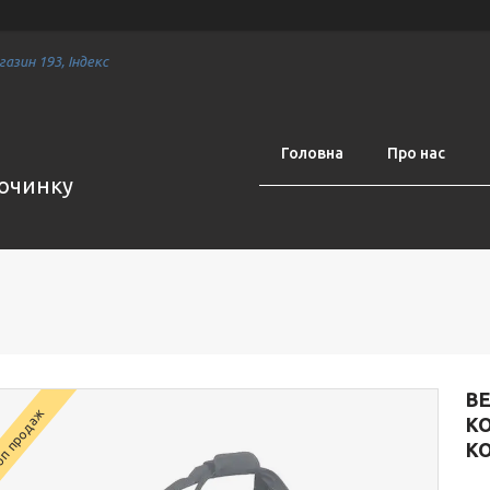
азин 193, Індекс
Головна
Про нас
починку
В
п продаж
К
К