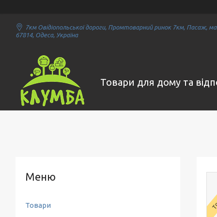
7км Овідіопольської дороги, Промтоварний ринок 7км, Пасаж, маг
67814, Одеса, Україна
Товари для дому та від
То
Товари