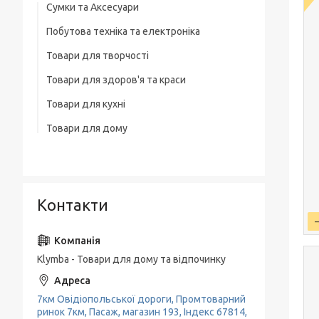
Сумки та Аксесуари
Побутова техніка та електроніка
Сумки на колесах
Товари для творчості
Ваги
Рюкзаки
Товари для здоров'я та краси
Освітлення
Термосумка
Товари для кухні
Тример
Обігрівачі
Сумка для ноутбука
Товари для дому
Набори кухонних ножів
Фени
Блендери
Чоловічі сумки
Товари для прибирання будинку
Каструлі, Казани
Машинки для стриження
М'ясорубки
Вішалки для одягу
Гастрономічні ємності, Підноси
Праска, плойки для волосся
Електрочайники
Контакти
Пательні
Кавоварки
Миски, Друшляк, Кухонні ковші
Кавомолки
Чайники, Заварники
Klymba - Товари для дому та відпочинку
Соковитискачі
Кухонне приладдя
Тостери
7км Овідіопольської дороги, Промтоварний
Кава-брейк
ринок 7км, Пасаж, магазин 193, Індекс 67814,
Міксери