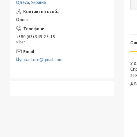
Одеса, Україна
Подрібнювачі та Терки
Електропечі
Набори для спецій
Льодогенератор
Ольга
Термоси
Електрогриль
+380 (63) 349-25-15
Барбекю и гриль
Viber
Оп
Хлебница
klymbastore@gmail.com
У д
Спр
зав
Для