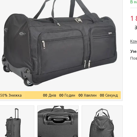
В н
1 
3
Ко
п
0
0
0
0
0
0
0
0
–50%
Днів
Годин
Хвилин
Секунд