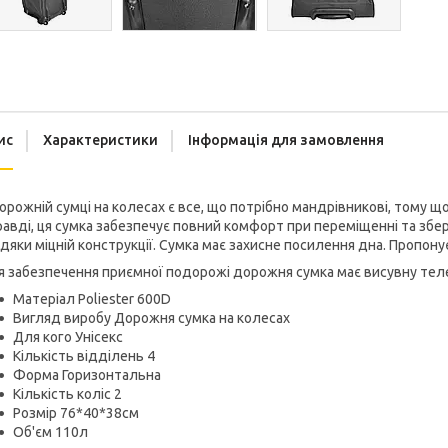
ис
Характеристики
Інформація для замовлення
орожній сумці на колесах є все, що потрібно мандрівникові, тому 
авді, ця сумка забезпечує повний комфорт при переміщенні та збері
дяки міцній конструкції. Сумка має захисне посилення дна. Пропону
 забезпечення приємної подорожі дорожня сумка має висувну телес
Матеріал Poliester 600D
Вигляд виробу Дорожня сумка на колесах
Для кого Унісекс
Кількість відділень 4
Форма Горизонтальна
Кількість коліс 2
Розмір 76*40*38см
Об'єм 110л