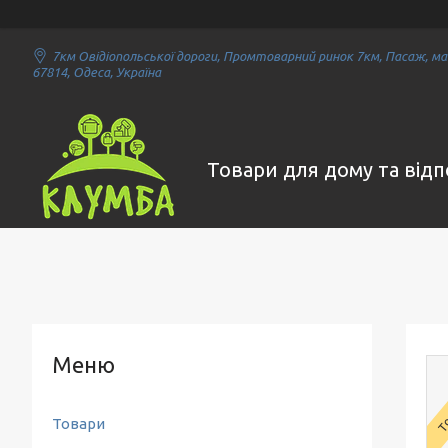
7км Овідіопольської дороги, Промтоварний ринок 7км, Пасаж, маг
67814, Одеса, Україна
Товари для дому та від
То
Товари