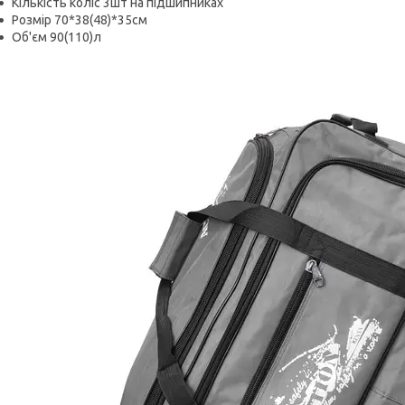
Кількість коліс 3шт на підшипниках
Розмір 70*38(48)*35см
Об'єм 90(110)л