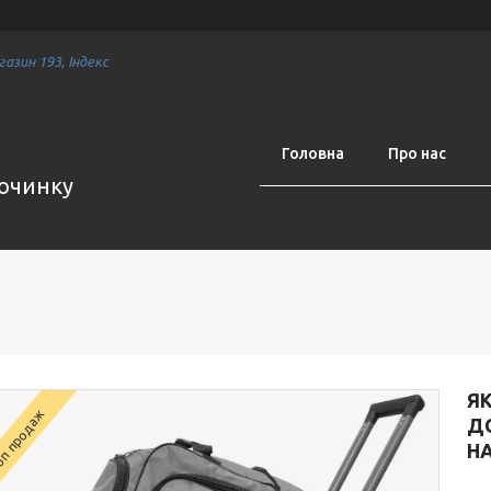
азин 193, Індекс
Головна
Про нас
починку
Я
п продаж
Д
Н