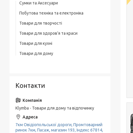
Сумки та Аксесуари
Побутова техніка та електроніка
Сумки на колесах
Товари для творчості
Ваги
Рюкзаки
Товари для здоров'я та краси
Освітлення
Термосумка
Товари для кухні
Тример
Обігрівачі
Сумка для ноутбука
Товари для дому
Набори кухонних ножів
Фени
Блендери
Чоловічі сумки
Товари для прибирання будинку
Каструлі, Казани
Машинки для стриження
М'ясорубки
Вішалки для одягу
Гастрономічні ємності, Підноси
Праска, плойки для волосся
Електрочайники
Контакти
Пательні
Кавоварки
Миски, Друшляк, Кухонні ковші
Кавомолки
Чайники, Заварники
Klymba - Товари для дому та відпочинку
Соковитискачі
Кухонне приладдя
Тостери
7км Овідіопольської дороги, Промтоварний
Кава-брейк
ринок 7км, Пасаж, магазин 193, Індекс 67814,
Міксери