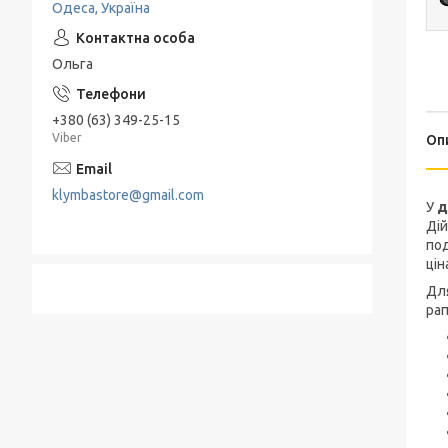
Одеса, Україна
Подрібнювачі та Терки
Електропечі
Набори для спецій
Льодогенератор
Ольга
Термоси
Електрогриль
+380 (63) 349-25-15
Барбекю и гриль
Viber
Оп
Хлебница
klymbastore@gmail.com
У
д
Дій
под
цін
Дл
рап