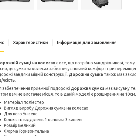
ис
Характеристики
Інформація для замовлення
орожній сумці на колесах
є все, що потрібно мандрівникові, том
сно, ця сумка на колесах забезпечує повний комфорт при переміщенні
орожі завдяки міцній конструкції.
Дорожня сумка
також має захис
а/якість.
я забезпечення приємної подорожі
дорожня сумка
має висувну тел
том вам не вистачає місця, то в даній моделі є розширення на 10с
Матеріал поліестер
Вигляд виробу Дорожня сумка на колесах
Для кого Унісекс
Кількість відділень 1 основна 3 кишені
Розмір Великий
Форма Горизонтальна