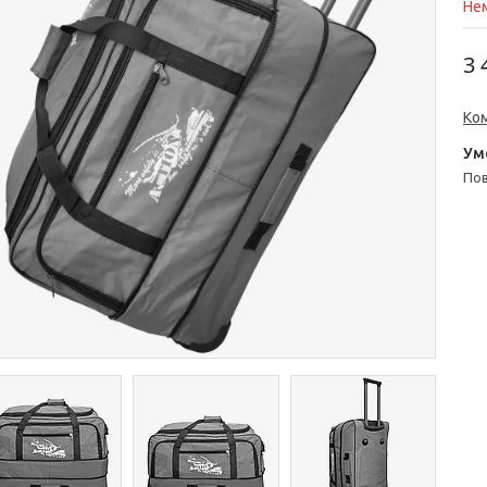
Нем
3 
Ко
п